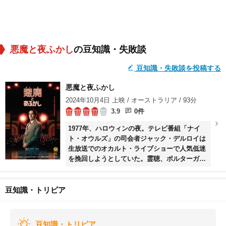
悪魔と夜ふかし
の豆知識・失敗談
豆知識・失敗談を投稿する
悪魔と夜ふかし
2024年10月4日 上映 / オーストラリア / 93分
3.9
0件
1977年、ハロウィンの夜。テレビ番組「ナイ
ト・オウルズ」の司会者ジャック・デルロイは
生放送でのオカルト・ライブショーで人気低迷
を挽回しようとしていた。霊聴、ポルターガイ
スト、悪魔祓い……怪しげな超常現象が次々と
スタジオで披露され、視聴率は過去最高を記
録。しかし番組がクライマックスを迎えたと
豆知識・トリビア
き、思いもよらぬ惨劇が巻き起こる！
豆知識・トリビア