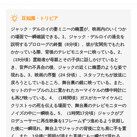
豆知識・トリビア
ジャック・デルロイの妻ミニーの幽霊が、映画内のいくつか
の場面で一瞬確認できる。1、ジャック・デルロイの過去を
説明するプロローグの終盤（8分頃）、彼が玄関先でもたれ
かかっている際、背後のテレビモニターに映っている。2、
（19分頃）霊能者が母親とその子供に話しかけていると
き、音声の不具合の後、ジャックの近くに幽霊のような姿で
現れる。3、映画の序盤（24 分頃）、スタッフたちが放送に
戻ろうとしているところ、舞台裏の鏡に映っている。また、
セットのテーブルの上に置かれたカーマイケルの懐中時計に
も再び映っている。4、（1時間頃）ガスがカーマイケルに
クリストゥの死を伝える場面で、舞台裏のテレビモニターの
ノイズの中に一瞬映る。5、（1時間17分頃）ジャックがプ
ロデューサーに再生映像を1フレームずつ進めるよう依頼し
た後に一瞬現れ、舞台上でジャックの背後に立ち肩に手を置
く。また、1分後に照明が消えた直後にも一瞬だけ現れる。