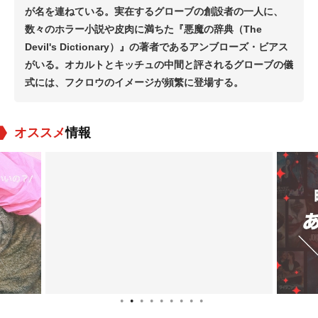
が名を連ねている。実在するグローブの創設者の一人に、
数々のホラー小説や皮肉に満ちた『悪魔の辞典（The
Devil's Dictionary）』の著者であるアンブローズ・ビアス
がいる。オカルトとキッチュの中間と評されるグローブの儀
式には、フクロウのイメージが頻繁に登場する。
オススメ
情報
●
●
●
●
●
●
●
●
●