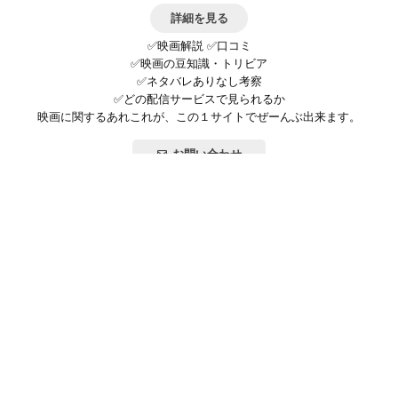
詳細を見る
✅映画解説 ✅口コミ
✅映画の豆知識・トリビア
✅ネタバレありなし考察
✅どの配信サービスで見られるか
映画に関するあれこれが、この１サイトでぜーんぶ出来ます。
お問い合わせ
公式SNSで最新の情報をチェック!
登録/ログイン
映画ポップコーンって？
お問い合わせ