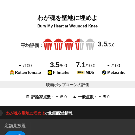
わが魂を聖地に埋めよ
Bury My Heart at Wounded Knee
3.5
/5.0
平均評価：
-
3.5
7.1
-
/100
/5.0
/10.0
/100
RottenTomato
Filmarks
IMDb
Metacritic
映画ポップコーンの評価
-
-
評論家点数：
/5.0
一般点数：
/5.0
わが魂を聖地に埋めよ
の動画配信情報
定額見放題