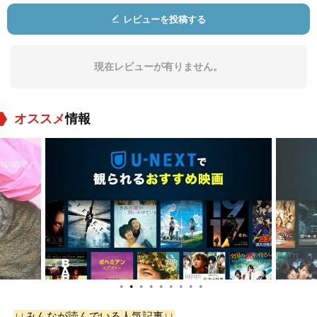
Brian Stollery
Shaun Johnston
ゴードン・トゥート
ゥーシス
レビューを投稿する
役：Bishop Whipple
役：Col. Nelson Mil
役：Chief Red Clou
es
d
現在レビューが有りません。
オススメ
情報
Billy Merasty
Morris
Eddie Spears
Birdyellowhead
役：Young Man Afra
役：American Horse
役：Chasing Crane
id
●
●
●
●
●
●
●
●
●
リー・ターゲセン
J・K・シモンズ
Holly Bird
↓↓みんなが読んでいる人気記事↓↓