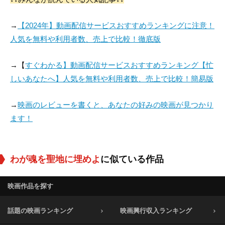
役：Daniel Royer
役：James McLaug
役：Scarlet Whirlwi
→
【2024年】動画配信サービスおすすめランキングに注意！
hlin
nd
人気を無料や利用者数、売上で比較！徹底版
→【
すぐわかる】動画配信サービスおすすめランキング【忙
しいあなたへ】人気を無料や利用者数、売上で比較！簡易版
→
映画のレビューを書くと、あなたの好みの映画が見つかり
ます！
わが魂を聖地に埋めよ
に似ている作品
映画作品を探す
話題の映画ランキング
映画興行収入ランキング