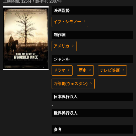
上映時間: 125分 / 製作年: 2007年
映画監督
イブ・シモノー
制作国
アメリカ
ジャンル
ドラマ
歴史
テレビ映画
西部劇(ウェスタン)
日本興行収入
-
世界興行収入
参考