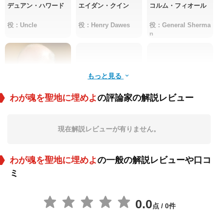
デュアン・ハワード
エイダン・クイン
コルム・フィオール
役：Uncle
役：Henry Dawes
役：General Sherma
n
もっと見る
わが魂を聖地に埋めよ
の評論家の解説レビュー
フレッド・ダルト
Nathan Lee Chasing
Wayne Charles
ン・トンプソン
His Horse
Baker
現在解説レビューが有りません。
役：President Ulyss
役：One Bull
役：Jacob
es S. Grant
わが魂を聖地に埋めよ
の一般の解説レビューや口コ
ミ
0.0
点 / 0件