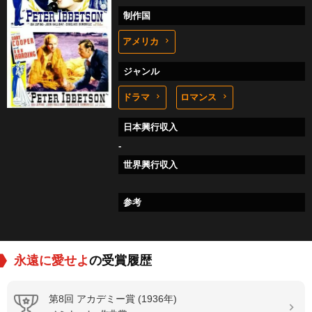
制作国
アメリカ
ジャンル
ドラマ
ロマンス
日本興行収入
-
世界興行収入
参考
永遠に愛せよ
の受賞履歴
第8回 アカデミー賞 (1936年)