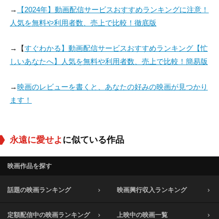
Conover
→
【2024年】動画配信サービスおすすめランキングに注意！
役：Woman at the P
役：Clerk (uncredite
役：Sister of Mercy
人気を無料や利用者数、売上で比較！徹底版
aris Museum (uncre
d)
(uncredited)
dited)
→【
すぐわかる】動画配信サービスおすすめランキング【忙
しいあなたへ】人気を無料や利用者数、売上で比較！簡易版
→
映画のレビューを書くと、あなたの好みの映画が見つかり
ます！
永遠に愛せよ
に似ている作品
映画作品を探す
話題の映画ランキング
映画興行収入ランキング
定額配信中の映画ランキング
上映中の映画一覧