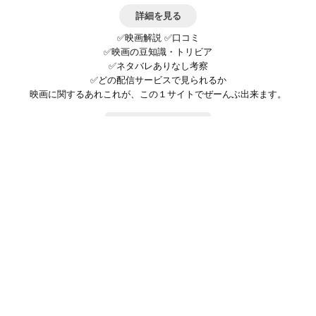
詳細を見る
✅映画解説 ✅口コミ
✅映画の豆知識・トリビア
✅ネタバレありなし考察
✅どの配信サービスで見られるか
映画に関するあれこれが、この１サイトでぜーんぶ出来ます。
お問い合わせ
公式SNSで最新の情報をチェック!
登録/ログイン
映画ポップコーンって？
お問い合わせ