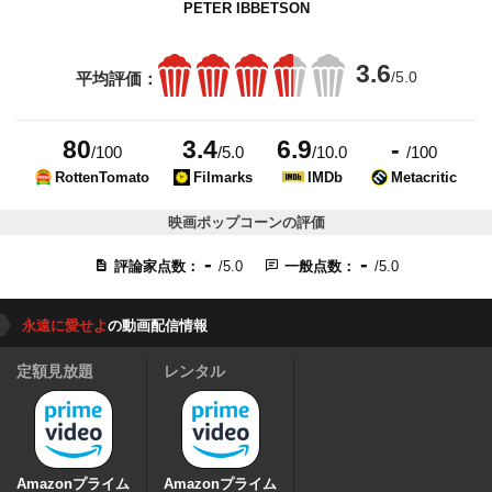
PETER IBBETSON
3.6
/5.0
平均評価：
80
3.4
6.9
-
/100
/5.0
/10.0
/100
RottenTomato
Filmarks
IMDb
Metacritic
映画ポップコーンの評価
-
-
評論家点数：
/5.0
一般点数：
/5.0
永遠に愛せよ
の動画配信情報
定額見放題
レンタル
Amazonプライム
Amazonプライム