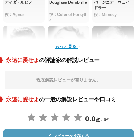
アイダ・ルピノ
Douglass Dumbrille
バージニア・ウェイ
ドラー
役：Agnes
役：Colonel Forsyth
役：Mimsey
e
もっと見る
永遠に愛せよ
の評論家の解説レビュー
ディッキー・ムーア
ドリス・ロイド
ギルバート・エメリ
ー
現在解説レビューが有りません。
役：Gogo
役：Mrs.Dorian
役：Wilkins
永遠に愛せよ
の一般の解説レビューや口コミ
0.0
点 / 0件
レビューを投稿する
ドナルド・ミーク
クリスチャン・ラブ
Elsa Buchanan