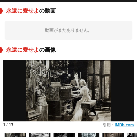
永遠に愛せよ
の動画
動画がまだありません。
永遠に愛せよ
の画像
1
/ 13
引用：
IMDb.com