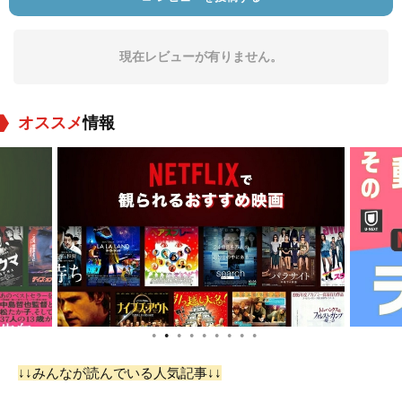
役：Mr.Slade
役：Major_Duquesn
役：Madame Pasqui
ois
er
現在レビューが有りません。
オススメ
情報
Jack Adair
Robert Adair
スタンリー・アンド
リュース
役：Guard (uncredit
役：Prisoner (uncre
役：Judge (uncredit
ed)
dited)
ed)
●
●
●
●
●
●
●
●
●
↓↓みんなが読んでいる人気記事↓↓
Martha Bamattre
Ambrose Barker
Theresa Maxwell