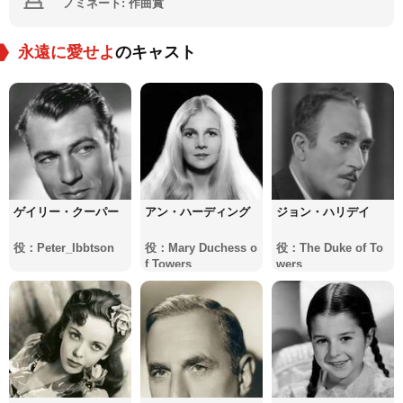
ノミネート: 作曲賞
永遠に愛せよ
のキャスト
ゲイリー・クーパー
アン・ハーディング
ジョン・ハリデイ
役：Peter_Ibbtson
役：Mary Duchess o
役：The Duke of To
f Towers
wers