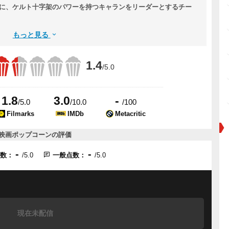
織に、ケルト十字架のパワーを持つキャランをリーダーとするチー
もっと見る
1.4
/5.0
1.8
3.0
-
/5.0
/10.0
/100
Filmarks
IMDb
Metacritic
映画ポップコーンの評価
-
-
点数：
/5.0
一般点数：
/5.0
現在未配信