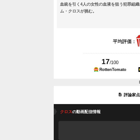
血統を引く4人の女性の血液を狙う犯罪組
ム・クロスが挑む。
平均評価：
17
/100
RottenTomato
評論家
クロス
の動画配信情報