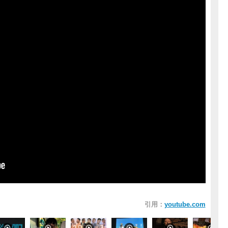
引用：
youtube.com