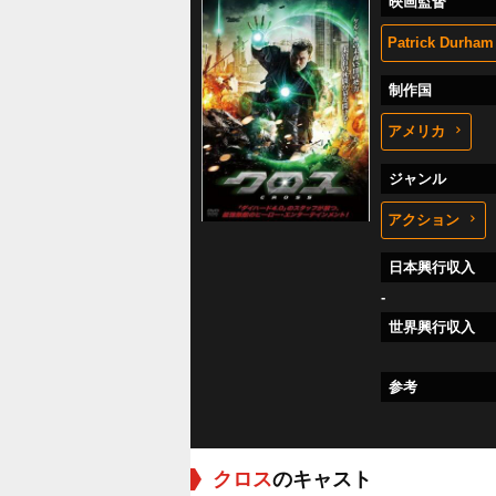
映画監督
Patrick Durham
制作国
アメリカ
ジャンル
アクション
日本興行収入
-
世界興行収入
参考
クロス
のキャスト