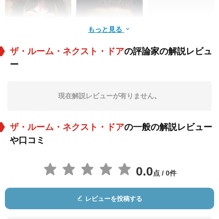
もっと見る
ザ・ルーム・ネクスト・ドア
の評論家の解説レビュ
ー
Victoria Luengo
Alex Høgh
Esther-Rose
Andersen
McGregor
役：Fred's Wife
役：Fred
役：Young Martha
現在解説レビューが有りません。
ザ・ルーム・ネクスト・ドア
の一般の解説レビュー
や口コミ
0.0
点 / 0件
Alvise Rigo
メリーナ・マシュー
Sarah Demeestere
ズ
役：Jonah (The Trai
役：Lawyer
役：Stella
レビューを投稿する
ner)