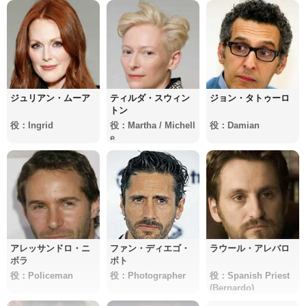
ジュリアン・ムーア
ティルダ・スウィン
ジョン・タトゥーロ
トン
役：Ingrid
役：Martha / Michell
役：Damian
e
アレッサンドロ・ニ
ファン・ディエゴ・
ラウール・アレバロ
ボラ
ボト
役：Policeman
役：Photographer
役：Spanish Priest
(Bernardo)