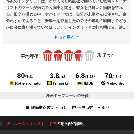
作家のイングリッドは、かつて同じ雑誌社で働いていた戦場ジャーナ
リストのマーサが病気で入院中と聞き、彼女を見舞いに病院を訪れ
る。旧交を温める中、やがてマーサは、自分が末期がんに侵され、余
命わずかであること、安楽死を決意したのでその最期の瞬間までどう
か自分に寄り添っていてほしい、とイングリッドに打ち明ける。逡巡
しつつも親友の頼みを聞き入れたイングリッドは、マーサが借りた森
もっと見る
の中の小屋で共同生活を始める。
3.7
/5.0
平均評価：
80
3.8
6.8
70
/100
/5.0
/10.0
/100
RottenTomato
Filmarks
IMDb
Metacritic
映画ポップコーンの評価
-
-
評論家点数：
/5.0
一般点数：
/5.0
ザ・ルーム・ネクスト・ドア
の動画配信情報