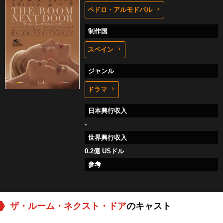
ペドロ・アルモドバル
制作国
スペイン
ジャンル
ドラマ
日本興行収入
-
世界興行収入
0.2億 USドル
参考
ザ・ルーム・ネクスト・ドア
のキャスト