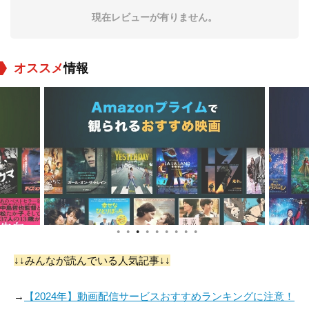
現在レビューが有りません。
オススメ
情報
Anh Duong
Bobbi Salvör
Annika Wahlsten
Menuez
役：Anh
役：Bobbi (Ingrid F
役：Ingrid Fan with
an)
Girlfriend
●
●
●
●
●
●
●
●
●
シェーン・ウッドワ
Paolo Luka Noé
Cristina Kovani
ード
↓↓みんなが読んでいる人気記事↓↓
役：Fire Chief
役：Spanish Priest
役：Gym Receptioni
2
st
→
【2024年】動画配信サービスおすすめランキングに注意！