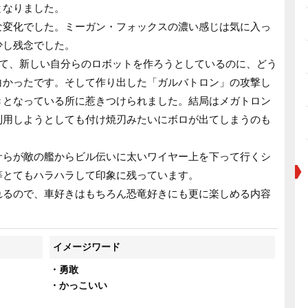
となりました。
な変化でした。ミーガン・フォックスの濃い感じは気に入っ
少し残念でした。
して、新しい自分らのロボットを作ろうとしているのに、どう
白かったです。そして作り出した「ガルバトロン」の攻撃し
きとなっている所に惹きつけられました。結局はメガトロン
利用しようとしても付け焼刃みたいにボロが出てしまうのも
。
サらが敵の艦からビル伝いに太いワイヤー上を下って行くシ
等とてもハラハラして印象に残っています。
れるので、車好きはもちろん恐竜好きにも更に楽しめる内容
イメージワード
・勇敢
・かっこいい