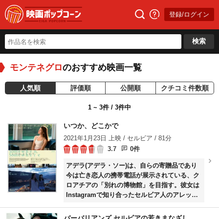
登録/ログイン
検索
モンテネグロ
のおすすめ映画一覧
人気順
評価順
公開順
クチコミ件数順
1 ~ 3件 / 3件中
いつか、どこかで
2021年1月23日 上映 / セルビア / 81分
3.7
0件
アデラ(アデラ・ソー)は、自らの寄贈品であり
今は亡き恋人の携帯電話が展示されている、ク
ロアチアの「別れの博物館」を目指す。彼女は
Instagramで知り合ったセルビア人のアレック
スに会うためにベオグラードを訪れるが、彼は
なかなか現れない。マカオから来たアデラは、
バーバリアンズ セルビアの若きまなざし