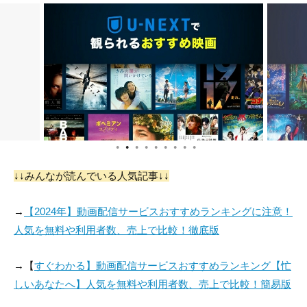
●
●
●
●
●
●
●
●
●
↓↓みんなが読んでいる人気記事↓↓
→
【2024年】動画配信サービスおすすめランキングに注意！
人気を無料や利用者数、売上で比較！徹底版
→【
すぐわかる】動画配信サービスおすすめランキング【忙
しいあなたへ】人気を無料や利用者数、売上で比較！簡易版