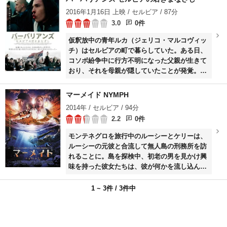
自分が生まれ育った場所とは異なる歴史や文化
2016年1月16日 上映 / セルビア / 87分
を持つ異国で、現地の人々と交流を重ねる。
3.0
0件
仮釈放中の青年ルカ（ジェリコ・マルコヴィッ
チ）はセルビアの町で暮らしていた。ある日、
コソボ紛争中に行方不明になった父親が生きて
おり、それを母親が隠していたことが発覚。何
もかもがうまくいかず、ルカは地元のサッカー
チームのトップ選手を負傷させてしまう。そん
マーメイド NYMPH
な中、セルビアからの独立宣言をしたコソボへ
2014年 / セルビア / 94分
の抗議デモに出掛けたルカは、ふと我に返
2.2
0件
り……。
モンテネグロを旅行中のルーシーとケリーは、
ルーシーの元彼と合流して無人島の刑務所を訪
れることに。島を探検中、初老の男を見かけ興
味を持った彼女たちは、彼が何かを流し込んで
いた井戸の中を撮影。すると井戸底に美しい女
性が写っており…。
1 ~ 3件 / 3件中