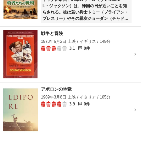
L・ジャクソン）は、帰国の日が近いことを知
らされる。彼は若い兵士トミー（ブライアン・
プレスリー）やその親友ジョーダン（チャド・
マイケル・マーレイ）らとともに最後の人道支
援として物資を運ぶ任務に就く。彼らの車が市
戦争と冒険
街地に到着するといきなり攻撃が始まり、激し
1973年6月2日 上映 / イギリス / 149分
い戦闘に発展する。
3.1
0件
アポロンの地獄
1969年3月8日 上映 / イタリア / 105分
3.9
0件