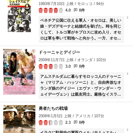
1993年7月10日 上映 / モロッコ / 94分
4.0
0件
ベネチア公国に仕える軍人・オセロは、美しい
娘・デズデモーナと結婚式を挙げた。時を同じ
くして、トルコ軍がキプロスに攻め入り、オセ
ロは軍を率いて戦地へと向かう。一方、オセロ
を恨む部下・イアーゴは、彼を陥れる恐るべき
計画をたくらんでいた。
ドゥーニャとデイジー
2009年11月7日 上映 / オランダ / 102分
3.0
0件
アムステルダムに暮らすモロッコ人のドゥーニ
ャ（マリアム・ハッソーニ）と、自由奔放なオ
ランダ娘のデイジー（エヴァ・ヴァンダー・ウ
ェイデーヴェン）は親友同士。厳格なイスラム
教徒の家庭に育ったドゥーニャは、親の決めた
見合いのためモロッコへ帰郷する。そんなと
勇者たちの戦場
き、モロッコに暮らす実の父親に会おうとデイ
2008年1月5日 上映 / アメリカ / 107分
ジーがやって来て、ドゥーニャは親友の父親探
2.3
0件
しの旅に付き合うことに……。
イラクに駐留中の軍医ウィル（サミュエル・