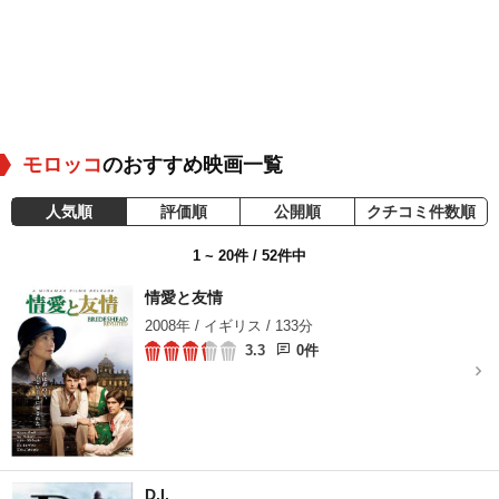
モロッコ
のおすすめ映画一覧
人気順
評価順
公開順
クチコミ件数順
1 ~ 20件 / 52件中
情愛と友情
2008年 / イギリス / 133分
3.3
0件
D.I.