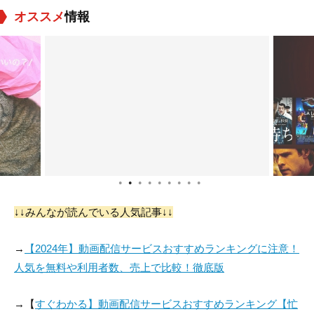
オススメ
情報
●
●
●
●
●
●
●
●
●
↓↓みんなが読んでいる人気記事↓↓
→
【2024年】動画配信サービスおすすめランキングに注意！
人気を無料や利用者数、売上で比較！徹底版
→【
すぐわかる】動画配信サービスおすすめランキング【忙