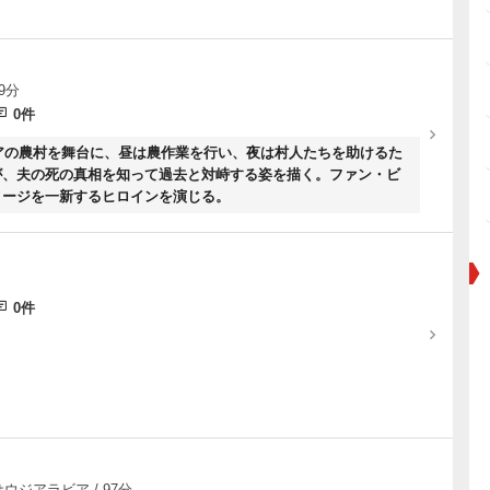
29分
0件
シアの農村を舞台に、昼は農作業を行い、夜は村人たちを助けるた
が、夫の死の真相を知って過去と対峙する姿を描く。ファン・ビ
メージを一新するヒロインを演じる。
0件
 サウジアラビア / 97分