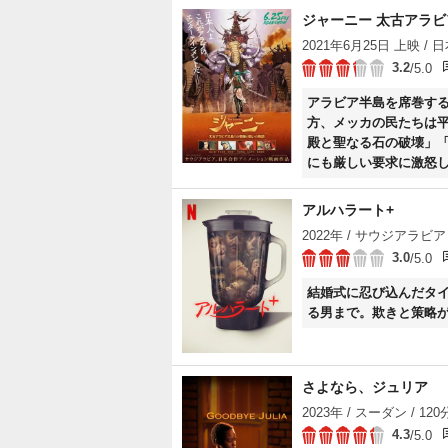
ジャーニー 太古アラ
2021年6月25日 上映 / 日本
3.2
/5.0
アラビア半島を席巻す
方、メッカの民たちは
殿と聖なる石の破壊」
にも厳しい要求に激怒
て名乗りを上げる。
アルハラート+
2022年 / サウジアラビア 
3.0
/5.0
結婚式に忍び込んだタ
る男まで。欺きと策略が
さよなら、ジュリア
2023年 / スーダン / 120
4.3
/5.0