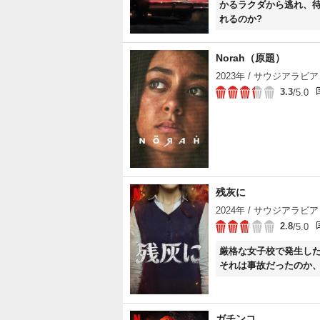
かるラクダから逃れ、
れるのか?
Norah（原題）
2023年 / サウジアラビア 
3.3
/5.0
残灰に
2024年 / サウジアラビア 
2.8
/5.0
厳格な女子校で発生し
それは事故だったのか
ガチンコ