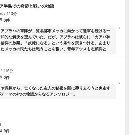
ビア半島での奇跡と戦いの物語
 / 110分
0件
るアブラハの軍隊が、貿易都市メッカに向かって進軍を続ける一
平和的な解決を望んでいた。だが、アブラハは彼らに「カアバ神
「信仰の放棄」「奴隷になる」という条件を突きつける。あまり
したメッカの民たちは戦うことを誓い、青年アウスも志願兵とし
/ 116分
0件
イヤ泥棒から、亡くなった友人の秘密を闇に葬り去ろうと奔走す
テーマの4つの物語からなるアンソロジー。
分
0件