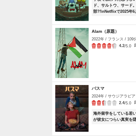
ド、サルトウ、サード
部?!\nNetflixで202
Alam（原題）
2022年 / フランス / 109
4.2
/5.0
バスマ
2024年 / サウジアラビア 
2.4
/5.0
海外留学をしている若
が彼女につらい真実を