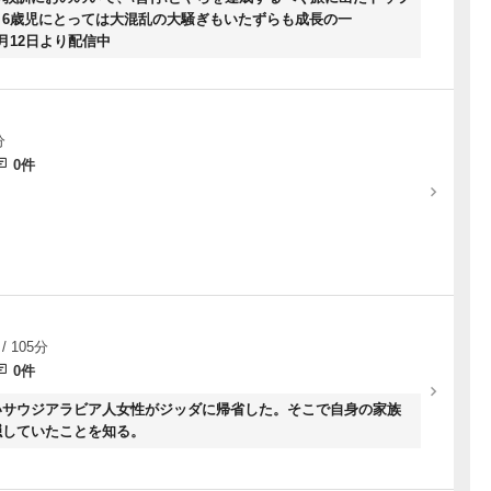
。6歳児にとっては大混乱の大騒ぎもいたずらも成長の一
5年6月12日より配信中
分
0件
/ 105分
0件
いサウジアラビア人女性がジッダに帰省した。そこで自身の家族
隠していたことを知る。