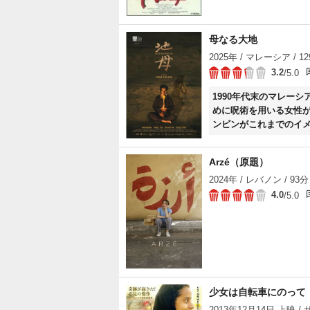
母なる大地
2025年 / マレーシア / 1
3.2
/5.0
1990年代末のマレー
めに呪術を用いる女性
ンビンがこれまでのイ
Arzé（原題）
2024年 / レバノン / 93分
4.0
/5.0
少女は自転車にのって
2013年12月14日 上映 /