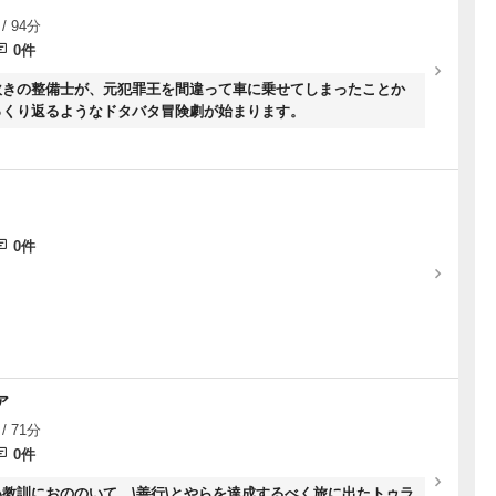
/ 94分
0件
吹きの整備士が、元犯罪王を間違って車に乗せてしまったことか
っくり返るようなドタバタ冒険劇が始まります。
0件
ア
/ 71分
0件
教訓におののいて、\善行\とやらを達成するべく旅に出たトゥラ