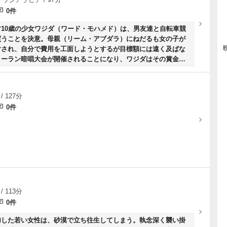
0件
10歳の少女ワジダ（ワード・モハメド）は、男友達と自転車競
買うことを決意。母親（リーム・アブダラ）にねだるも女の子が
対され、自分で費用を工面しようとするが目標額には遠く及ばな
コーラン暗唱大会が開催されることになり、ワジダはその賞金で
にコーラン暗唱に励む。
）
/ 127分
0件
/ 113分
0件
加した若い女性は、砂漠で立ち往生してしまう。執念深く襲い掛