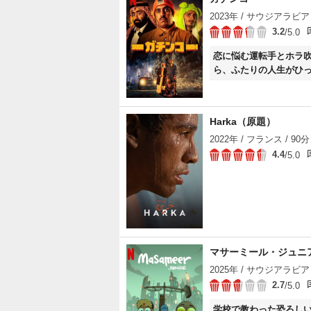
2023年 / サウジアラビア 
3.2
/5.0
恋に悩む運転手とホラ
ら、ふたりの人生がひ
Harka（原題）
2022年 / フランス / 90分
4.4
/5.0
マサーミール・ジュニ
2025年 / サウジアラビア 
2.7
/5.0
学校で教わった恐ろしい