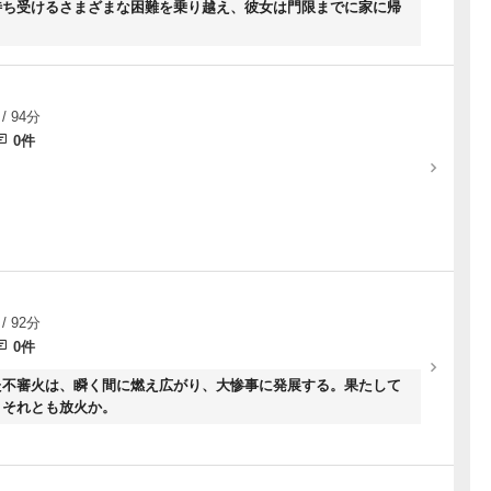
待ち受けるさまざまな困難を乗り越え、彼女は門限までに家に帰
/ 94分
0件
/ 92分
0件
た不審火は、瞬く間に燃え広がり、大惨事に発展する。果たして
、それとも放火か。