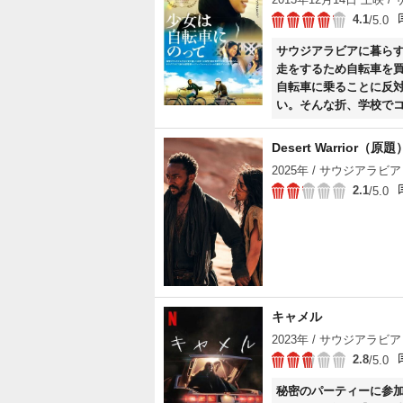
4.1
/5.0
サウジアラビアに暮らす
走をするため自転車を
自転車に乗ることに反
い。そんな折、学校で
自転車を買おうと懸命
Desert Warrior（原題
2025年 / サウジアラビア 
2.1
/5.0
キャメル
2023年 / サウジアラビア 
2.8
/5.0
秘密のパーティーに参