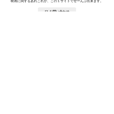
映画に関するあれこれが、この１サイトでぜーんぶ出来ます。
お問い合わせ
公式SNSで最新の情報をチェック!
登録/ログイン
映画ポップコーンって？
お問い合わせ
プライバシーポリシー
利用規約
サイトマップ
Copyright ©映画ポップコーン. All rights reserved.