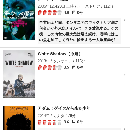
2006年12月23日 上映 / オーストリア / 112分
4.0
0件
半世紀ほど前、タンザニアのヴィクトリア湖に
何者かが外来魚ナイルパーチを放流する。その
後、この肉食の巨大魚は増え続け、湖畔にはこ
の魚を加工して海外に輸出する一大魚産業が誕
生する。セルゲイら旧ソ連からやって来るパイ
ロットは、一度に55トンもの魚を飛行機で運
White Shadow（原題）
び、彼らを相手にエリザたち町の女性は売春で
2013年 / タンザニア / 115分
金を稼ぐ。
3.5
0件
アダム：ゲイタから来た少年
2014年 / カナダ / 79分
3.6
0件