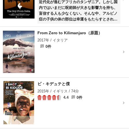
近代化が進むアフリカのタンザニア。しかし国
内ではいまだに呪術師が大きな影響力を持ち、
盲信する人も少なくない。そんな中、アルビノ
症の子供の体の部位は幸運をもたらすとされ、
多くの子供たちが襲撃され、恐ろしい事件の犠
牲となっている。タンザニアの村に住むアダム
From Zero to Kilimanjaro（原題）
もまた、アルビノ症を持って生まれた少年の一
2017年 / イタリア
人。住んでいる村でも存在しない者として扱わ
0件
れ、忌み嫌われていた。そしてある夜、彼の部
位を呪術師に高値で売ろうともくろむ集団に襲
われる。命こそ助かるものの、彼は手を失い、
作家になるという夢も絶たれてしまう。同じく
アルビノ症をもつカナダのビジネスマン、ピー
ターはそんなアダムの存在を知り、彼の元を訪
ねる。国を超え、文化を超え、心を通わせてい
ビ・キデュテと僕
く二人は、世界に彼らがおかれている理不尽な
2015年 / イギリス / 74分
状況を知らせていく。
4.4
0件