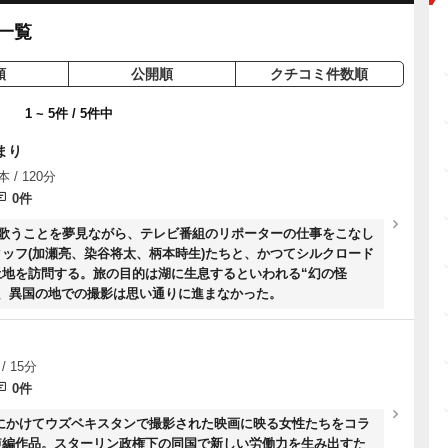
一覧
順
公開順
クチコミ件数順
1 ~ 5件 / 5件中
まり
 / 120分
0件
で歌うことを夢見ながら、テレビ番組のリポーターの仕事をこなし
ッフ(加瀬亮、染谷将太、柄本時生)たちと、かつてシルクロード
土地を訪問する。旅の目的は湖に生息するといわれる“幻の怪
、異国の地での撮影は思い通りに進まなかった。
/ 15分
0件
0年代にかけてウズベキスタンで撮影された映画に映る女性たちをコラ
短編作品。スターリン政権下の同国で新しい労働力を生み出すた