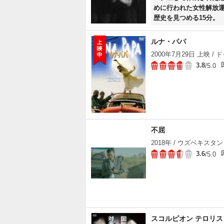
めに行われた女性解放
歴史を見つめる15分。
ルナ・パパ
2000年7月29日 上映 / ド
3.8
/5.0
不屈
2018年 / ウズベキスタン 
3.6
/5.0
スコルピオン テロリ