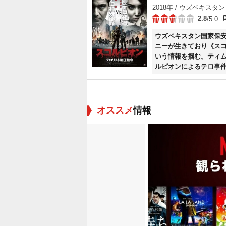
2018年 / ウズベキスタン 
2.8
/5.0
ウズベキスタン国家保
ニーが生きており《ス
いう情報を掴む。ティ
ルピオンによるテロ事
ストたちの次のターゲ
を阻止しジョニーの身
オススメ
情報