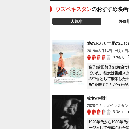
ウズベキスタン
のおすすめ映画
人気順
評価
旅のおわり世界のはじ
2019年6月14日 上映 / 日本
3.9
/5.0
葉子(前田敦子)は舞台
ていた。彼女は番組スタ
の中心として繁栄した
魚”を探すことだったが
彼⼥の権利
2020年 / ウズベキスタン 
3.3
/5.0
1920年代から198
ージュして作成された