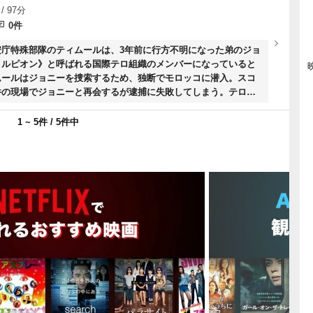
/ 97分
0件
安庁特殊部隊のティムールは、3年前に行方不明になった弟のジョ
コルピオン》と呼ばれる国際テロ組織のメンバーになっていると
ムールはジョニーを捜索するため、独断でモロッコに潜入。スコ
件の現場でジョニーと再会するが逮捕に失敗してしまう。テロリ
ットは、兄弟の祖国ウズベキスタンだった。スコルピオンの計画
柄を確保するため、ティムールは危険なミッションに挑むが。
1 ~ 5件 / 5件中