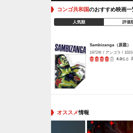
コンゴ共和国
のおすすめ映画一
人気順
評価
Sambizanga（原題）
1972年 / アンゴラ / 102
4.0
/5.0
オススメ
情報