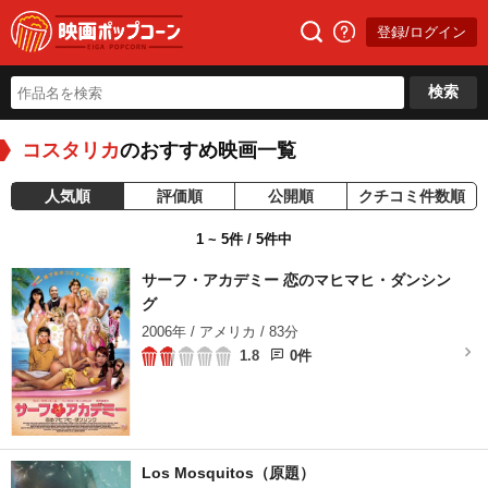
登録/ログイン
検索
コスタリカ
のおすすめ映画一覧
人気順
評価順
公開順
クチコミ件数順
1 ~ 5件 / 5件中
サーフ・アカデミー 恋のマヒマヒ・ダンシン
グ
2006年 / アメリカ / 83分
1.8
0件
Los Mosquitos（原題）