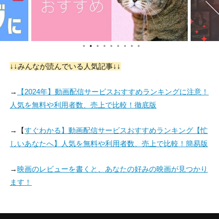
●
●
●
●
●
●
●
●
●
↓↓みんなが読んでいる人気記事↓↓
→
【2024年】動画配信サービスおすすめランキングに注意！
人気を無料や利用者数、売上で比較！徹底版
→【
すぐわかる】動画配信サービスおすすめランキング【忙
しいあなたへ】人気を無料や利用者数、売上で比較！簡易版
→
映画のレビューを書くと、あなたの好みの映画が見つかり
ます！