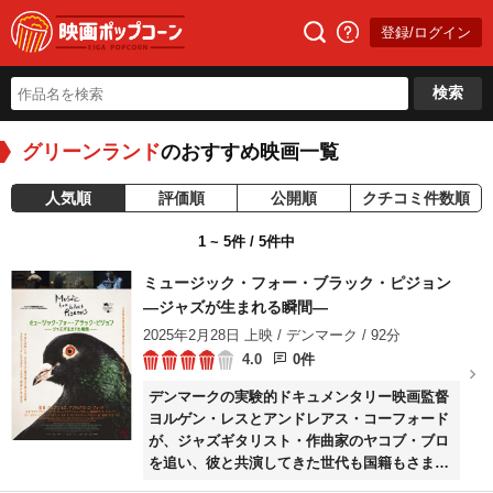
登録/ログイン
検索
グリーンランド
のおすすめ映画一覧
人気順
評価順
公開順
クチコミ件数順
1 ~ 5件 / 5件中
ミュージック・フォー・ブラック・ピジョン
―ジャズが生まれる瞬間―
2025年2月28日 上映 / デンマーク / 92分
4.0
0件
デンマークの実験的ドキュメンタリー映画監督
ヨルゲン・レスとアンドレアス・コーフォード
が、ジャズギタリスト・作曲家のヤコブ・ブロ
を追い、彼と共演してきた世代も国籍もさまざ
まな音楽家たちの生きざまと交流を描く。