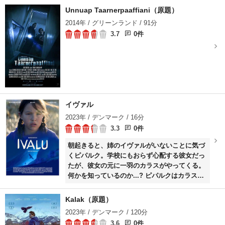
Unnuap Taarnerpaaffiani（原題）
2014年 / グリーンランド / 91分
3.7
0件
イヴァル
2023年 / デンマーク / 16分
3.3
0件
朝起きると、姉のイヴァルがいないことに気づ
くピパルク。学校にもおらず心配する彼女だっ
たが、彼女の元に一羽のカラスがやってくる。
何かを知っているのか...? ピパルクはカラスを
追い、広大な自然のなかで姉を探す旅に出る。
Kalak（原題）
2023年 / デンマーク / 120分
3.6
0件