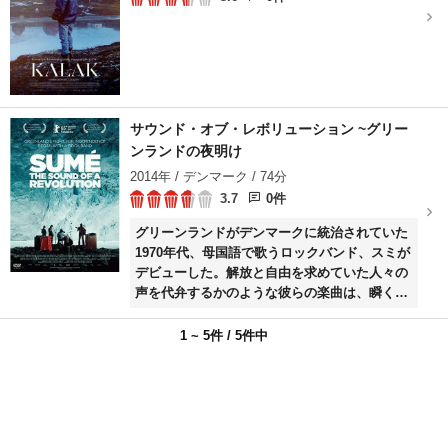
サウンド・オブ・レボリューション ~グリー
ンランドの夜明け
2014年 / デンマーク / 74分
3.7
0件
グリーンランドがデンマークに統治されていた
1970年代、母国語で歌うロックバンド、スミが
デビューした。解放と自由を求めていた人々の
声を代弁するかのような彼らの楽曲は、瞬く間
にヒットする。海外でツアーを行うなど精力的
に活動していたが、3枚のアルバムをリリース
1 ~ 5件 / 5件中
した後に解散。その後、再結成を果たした。