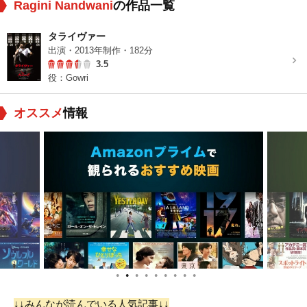
Ragini Nandwani
の作品一覧
タライヴァー
出演・2013年制作・182分
3.5
役：Gowri
オススメ
情報
●
●
●
●
●
●
●
●
●
↓↓みんなが読んでいる人気記事↓↓