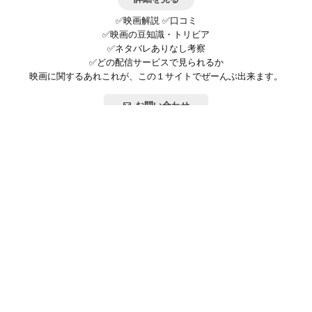
✅映画解説 ✅口コミ
✅映画の豆知識・トリビア
✅ネタバレありなし考察
✅どの配信サービスで見られるか
映画に関するあれこれが、この１サイトでぜーんぶ出来ます。
お問い合わせ
公式SNSで最新の情報をチェック!
登録/ログイン
映画ポップコーンって？
お問い合わせ