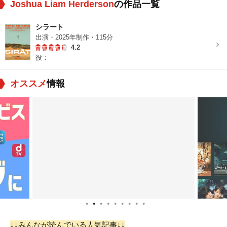
Joshua Liam Herderson
の作品一覧
シラート
出演・2025年制作・115分
4.2
役：
オススメ
情報
●
●
●
●
●
●
●
●
●
↓↓みんなが読んでいる人気記事↓↓