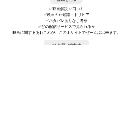
✅映画解説 ✅口コミ
✅映画の豆知識・トリビア
✅ネタバレありなし考察
✅どの配信サービスで見られるか
映画に関するあれこれが、この１サイトでぜーんぶ出来ます。
お問い合わせ
公式SNSで最新の情報をチェック!
登録/ログイン
映画ポップコーンって？
お問い合わせ