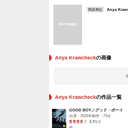
Anya Kraw
英語表記
Anya Krawcheck
の画像
Anya Krawcheck
の作品一覧
GOOD BOY／グッド・ボーイ
出演・2025年制作・73分
3.7
/5.0
役：