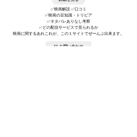
✅映画解説 ✅口コミ
✅映画の豆知識・トリビア
✅ネタバレありなし考察
✅どの配信サービスで見られるか
映画に関するあれこれが、この１サイトでぜーんぶ出来ます。
お問い合わせ
公式SNSで最新の情報をチェック!
登録/ログイン
映画ポップコーンって？
お問い合わせ