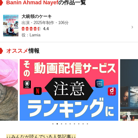
Banin Ahmad Nayef
の作品一覧
大統領のケーキ
出演・2025年制作・106分
4.4
役：Lamia
オススメ
情報
●
●
●
●
●
●
●
●
●
↓↓みんなが読んでいる人気記事↓↓