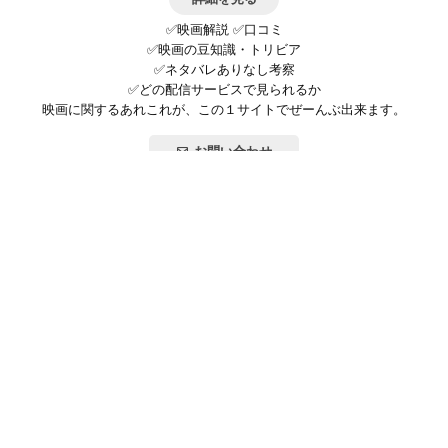
✅映画解説 ✅口コミ
✅映画の豆知識・トリビア
✅ネタバレありなし考察
✅どの配信サービスで見られるか
映画に関するあれこれが、この１サイトでぜーんぶ出来ます。
お問い合わせ
公式SNSで最新の情報をチェック!
登録/ログイン
映画ポップコーンって？
お問い合わせ