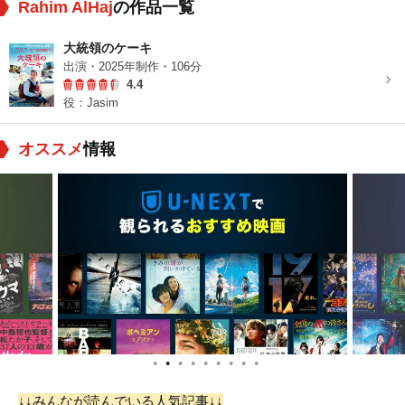
Rahim AlHaj
の作品一覧
大統領のケーキ
出演・2025年制作・106分
4.4
役：Jasim
オススメ
情報
●
●
●
●
●
●
●
●
●
↓↓みんなが読んでいる人気記事↓↓