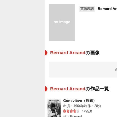
Bernard A
英語表記
Bernard Arcand
の画像
Bernard Arcand
の作品一覧
Geneviève（原題）
出演・1964年制作・28分
3.8
/5.0
役：Bernard