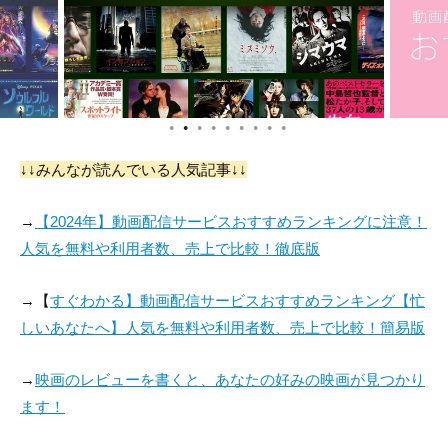
●
●
●
●
●
●
●
●
●
↓↓みんなが読んでいる人気記事↓↓
→
【2024年】動画配信サービスおすすめランキングに注意！
人気を無料や利用者数、売上で比較！徹底版
→【
すぐわかる】動画配信サービスおすすめランキング【忙
しいあなたへ】人気を無料や利用者数、売上で比較！簡易版
→
映画のレビューを書くと、あなたの好みの映画が見つかり
ます！