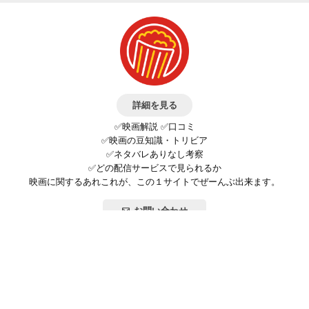
詳細を見る
✅映画解説 ✅口コミ
✅映画の豆知識・トリビア
✅ネタバレありなし考察
✅どの配信サービスで見られるか
映画に関するあれこれが、この１サイトでぜーんぶ出来ます。
お問い合わせ
公式SNSで最新の情報をチェック!