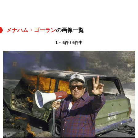
メナハム・ゴーラン
の画像一覧
1 ~ 6件 / 6件中