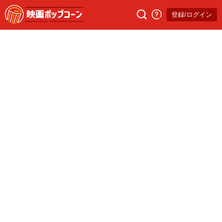
登録/ログイン