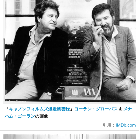
「
キャノンフィルムズ爆走風雲録
」
ヨーラン・グローバス
&
メナ
ハム・ゴーラン
の画像
引用：
IMDb.com