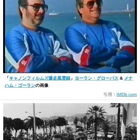
「
キャノンフィルムズ爆走風雲録
」
ヨーラン・グローバス
&
メナ
ハム・ゴーラン
の画像
引用：
IMDb.com