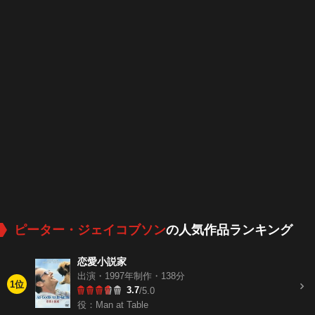
ピーター・ジェイコブソン
の人気作品ランキング
恋愛小説家
出演・1997年制作・138分
1位
3.7
/5.0
役：Man at Table