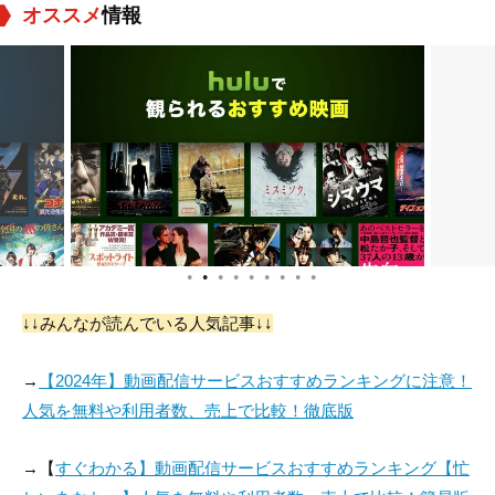
オススメ
情報
●
●
●
●
●
●
●
●
●
↓↓みんなが読んでいる人気記事↓↓
→
【2024年】動画配信サービスおすすめランキングに注意！
人気を無料や利用者数、売上で比較！徹底版
→【
すぐわかる】動画配信サービスおすすめランキング【忙