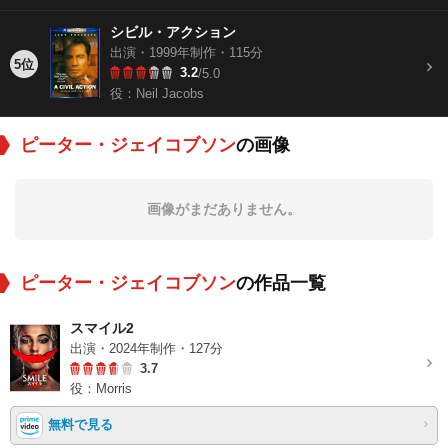
シビル・アクション
出演・1999年制作・115分
5位
3.2
/5.0
役：Neil Jacobs
ピーター・ジェイコブソン
の画像
画像がまだありません。
ピーター・ジェイコブソン
の作品一覧
スマイル2
出演・2024年制作・127分
3.7
役：Morris
無料で見る