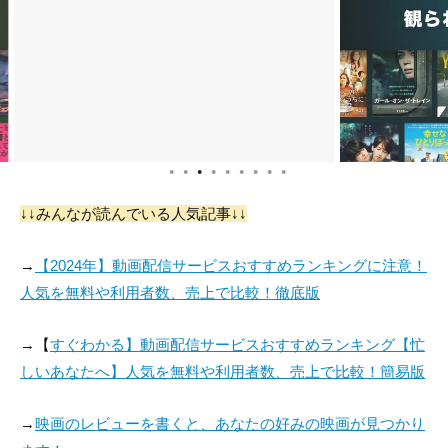
●
●
●
●
●
●
●
●
●
↓↓みんなが読んでいる人気記事↓↓
→
【2024年】動画配信サービスおすすめランキングに注意！
人気を無料や利用者数、売上で比較！徹底版
→【
すぐわかる】動画配信サービスおすすめランキング【忙
しいあなたへ】人気を無料や利用者数、売上で比較！簡易版
→
映画のレビューを書くと、あなたの好みの映画が見つかり