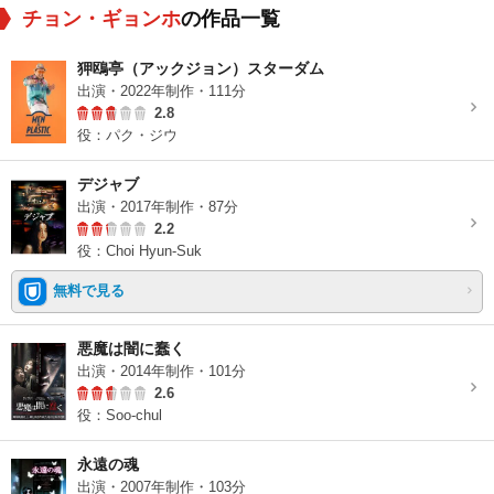
チョン・ギョンホ
の作品一覧
狎鴎亭（アックジョン）スターダム
出演・2022年制作・111分
2.8
役：パク・ジウ
デジャブ
出演・2017年制作・87分
2.2
役：Choi Hyun-Suk
無料で見る
悪魔は闇に蠢く
出演・2014年制作・101分
2.6
役：Soo-chul
永遠の魂
出演・2007年制作・103分