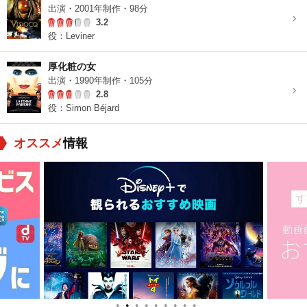
出演・2001年制作・98分
3.2
役：Leviner
厚化粧の女
出演・1990年制作・105分
2.8
役：Simon Béjard
オススメ
情報
●
●
●
●
●
●
●
●
●