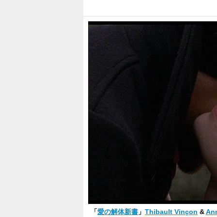
「
愛の解体新書
」
Thibault Vinçon
&
An