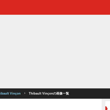
ibault Vinçon
Thibault Vinçonの画像一覧