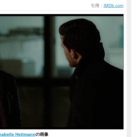
引用：
IMDb.com
nabelle Hettmann
の画像