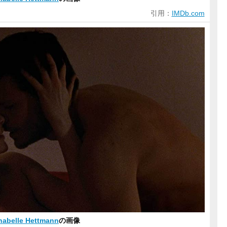
引用：
IMDb.com
nabelle Hettmann
の画像