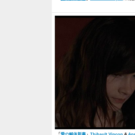
「
愛の解体新書
」
Thibault Vinçon
&
An