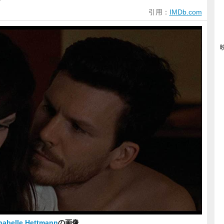
引用：
IMDb.com
nabelle Hettmann
の画像