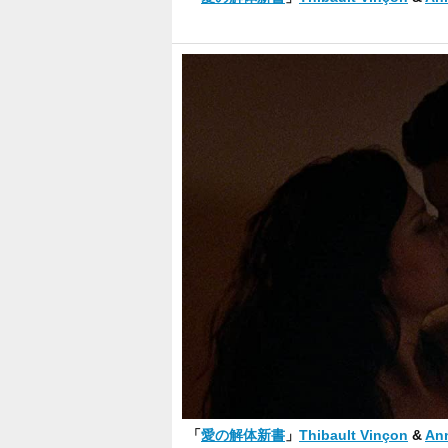
「
愛の解体新書
」
Thibault Vinçon
&
An