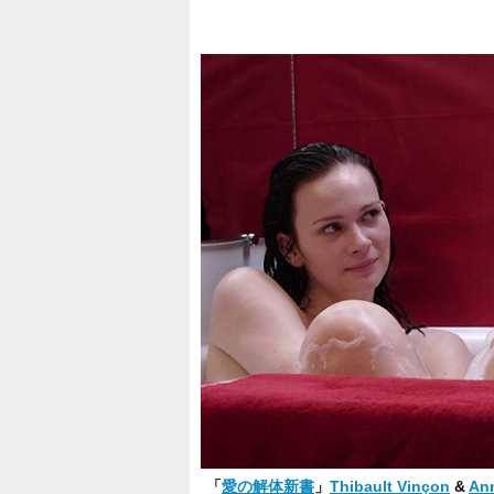
「
愛の解体新書
」
Thibault Vinçon
&
An