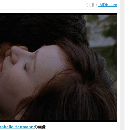
引用：
IMDb.com
nabelle Hettmann
の画像