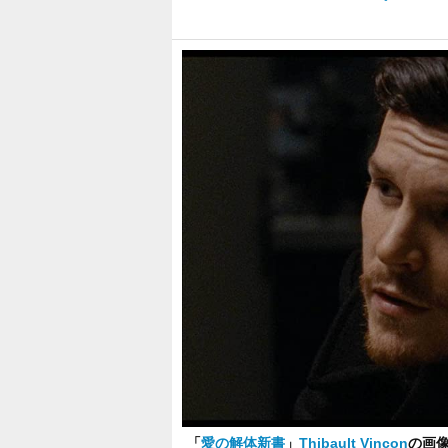
「
愛の解体新書
」
Thibault Vinçon
の画