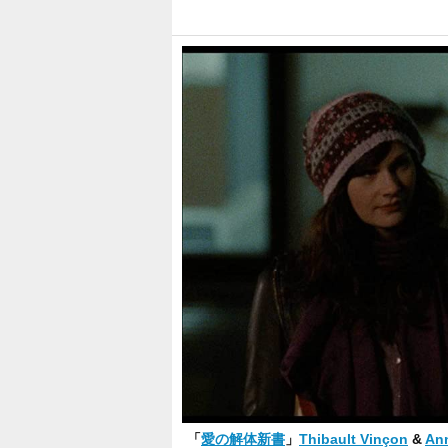
「
愛の解体新書
」
Thibault Vinçon
&
An