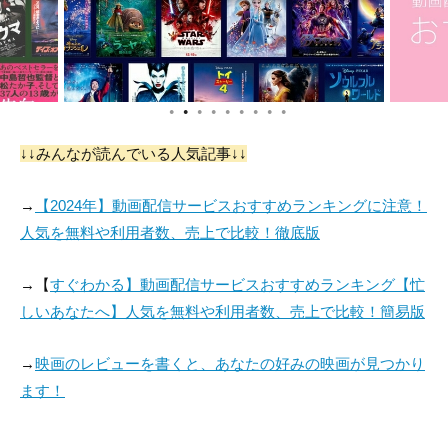
●
●
●
●
●
●
●
●
●
↓↓みんなが読んでいる人気記事↓↓
→
【2024年】動画配信サービスおすすめランキングに注意！
人気を無料や利用者数、売上で比較！徹底版
→【
すぐわかる】動画配信サービスおすすめランキング【忙
しいあなたへ】人気を無料や利用者数、売上で比較！簡易版
→
映画のレビューを書くと、あなたの好みの映画が見つかり
ます！