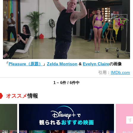
「
Pleasure（原題）
」
Zelda Morrison
&
Evelyn Claire
の画像
引用：
IMDb.com
1 ~ 6件 / 6件中
オススメ
情報