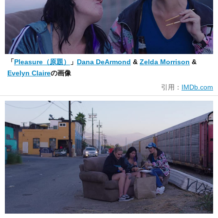
「
Pleasure（原題）
」
Dana DeArmond
&
Zelda Morrison
&
Evelyn Claire
の画像
引用：
IMDb.com