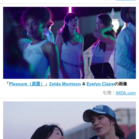
「
Pleasure（原題）
」
Zelda Morrison
&
Evelyn Claire
の画像
引用：
IMDb.com