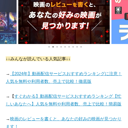
●
●
●
●
●
●
●
●
●
↓↓みんなが読んでいる人気記事↓↓
→
【2024年】動画配信サービスおすすめランキングに注意！
人気を無料や利用者数、売上で比較！徹底版
→【
すぐわかる】動画配信サービスおすすめランキング【忙
しいあなたへ】人気を無料や利用者数、売上で比較！簡易版
→
映画のレビューを書くと、あなたの好みの映画が見つかり
ます！