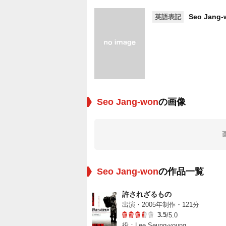
Seo Jang-
英語表記
Seo Jang-won
の画像
Seo Jang-won
の作品一覧
許されざるもの
出演・2005年制作・121分
3.5
/5.0
役：Lee Seung-young