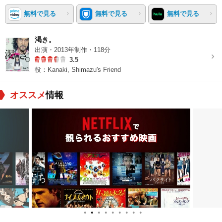
無料で見る
無料で見る
無料で見る
渇き。
出演・2013年制作・118分
3.5
役：Kanaki, Shimazu's Friend
オススメ
情報
●
●
●
●
●
●
●
●
●