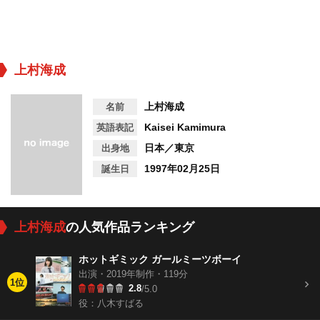
上村海成
上村海成
名前
Kaisei Kamimura
英語表記
日本／東京
出身地
1997年02月25日
誕生日
上村海成
の人気作品ランキング
ホットギミック ガールミーツボーイ
出演・2019年制作・119分
1位
2.8
/5.0
役：八木すばる