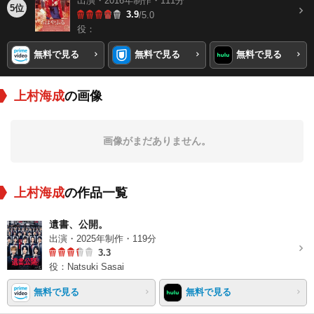
出演・2016年制作・111分
5位
3.9
/5.0
役：
無料で見る
無料で見る
無料で見る
上村海成
の画像
画像がまだありません。
上村海成
の作品一覧
遺書、公開。
出演・2025年制作・119分
3.3
役：Natsuki Sasai
無料で見る
無料で見る