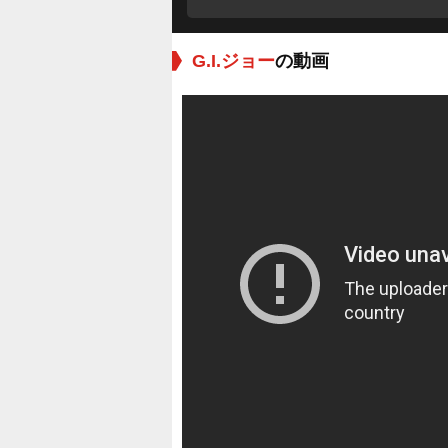
G.I.ジョー
の動画