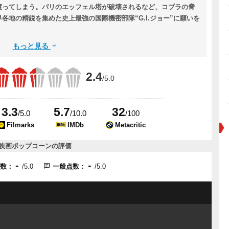
渡ってしまう。パリのエッフェル塔が破壊されるなど、コブラの脅
各地の精鋭を集めた史上最強の国際機密部隊“G.I.ジョー”に願いを
もっと見る
2.4
/5.0
3.3
5.7
32
/5.0
/10.0
/100
Filmarks
IMDb
Metacritic
映画ポップコーンの評価
-
-
点数：
/5.0
一般点数：
/5.0