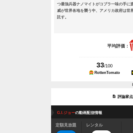
つ最強兵器ナノマイトがコブラ一味の手に
威が世界各地を襲う中、アメリカ政府は世界
託す。
平均評価：
33
/100
RottenTomato
評論家
G.I.ジョー
の動画配信情報
定額見放題
レンタル