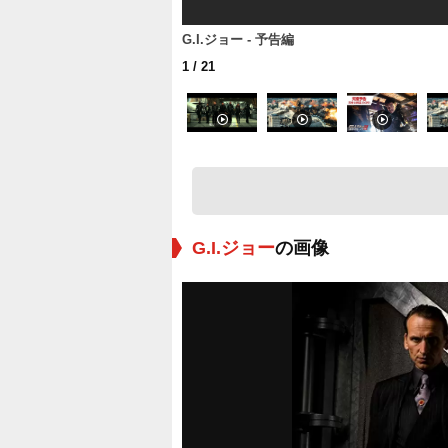
G.I.ジョー - 予告編
1
/ 21
G.I.ジョー
の画像