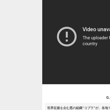
G.
世界征服を企む悪の組織“コブラ”が、各地