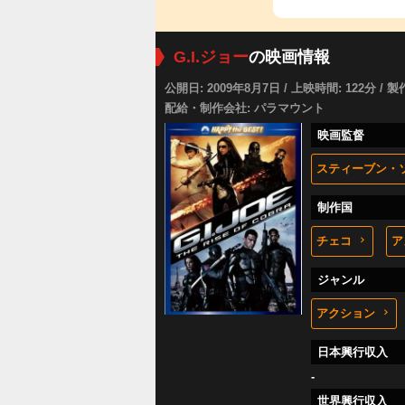
G.I.ジョー
の映画情報
公開日: 2009年8月7日 / 上映時間: 122分 / 製
配給・制作会社: パラマウント
映画監督
スティーブン・
制作国
チェコ
ア
ジャンル
アクション
日本興行収入
-
世界興行収入