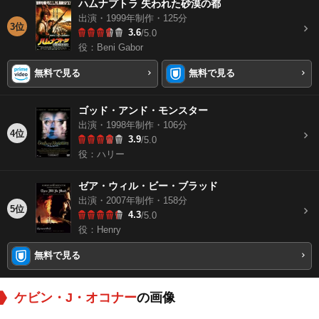
ハムナプトラ 失われた砂漠の都
出演・1999年制作・125分
3位
3.6
/5.0
役：Beni Gabor
無料で見る
無料で見る
ゴッド・アンド・モンスター
出演・1998年制作・106分
4位
3.9
/5.0
役：ハリー
ゼア・ウィル・ビー・ブラッド
出演・2007年制作・158分
5位
4.3
/5.0
役：Henry
無料で見る
ケビン・J・オコナー
の画像