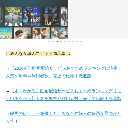
●
●
●
●
●
●
●
●
●
↓↓みんなが読んでいる人気記事↓↓
→
【2024年】動画配信サービスおすすめランキングに注意！
人気を無料や利用者数、売上で比較！徹底版
→【
すぐわかる】動画配信サービスおすすめランキング【忙
しいあなたへ】人気を無料や利用者数、売上で比較！簡易版
→
映画のレビューを書くと、あなたの好みの映画が見つかり
ます！