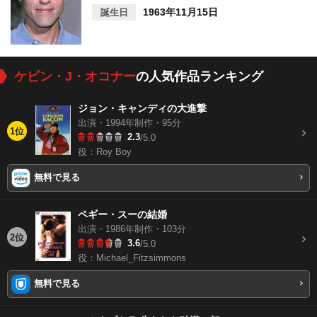
1963年11月15日
誕生日
ケビン・J・オコナー
の人気作品ランキング
ジョン・キャンディの大進撃
出演・1994年制作・95分
1位
2.3
/5.0
役：Roy Boy
無料で見る
ペギー・スーの結婚
出演・1986年制作・103分
2位
3.6
/5.0
役：Michael_Fitzsimmons
無料で見る