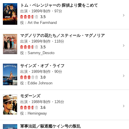
トム・ベレンジャーの 探偵より愛をこめて
出演・1989年制作・97分
3.5
役：Art the Farmhand
マグノリアの花たち／スティール・マグノリア
出演・1989年制作・118分
3.5
役：Sammy_Desoto
サインズ・オブ・ライフ
出演・1989年制作・90分
3.0
役：Eddie Johnson
モダーンズ
出演・1988年制作・126分
3.6
役：Hemingway
軍事法廷／駆逐艦ケイン号の叛乱