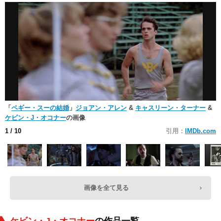
「
ペギー・スーの結婚
」
ジョアン・アレン
&
キャスリーン・ターナー
&
ケビン・J・オコナー
の画像
1
/ 10
引用：
IMDb.com
画像を全て見る