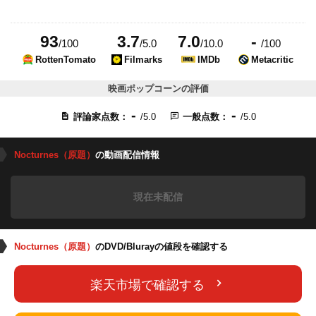
93
3.7
7.0
-
/100
/5.0
/10.0
/100
RottenTomato
Filmarks
IMDb
Metacritic
映画ポップコーンの評価
-
-
評論家点数：
/5.0
一般点数：
/5.0
Nocturnes（原題）
の動画配信情報
現在未配信
Nocturnes（原題）
のDVD/Blurayの値段を確認する
楽天市場で確認する