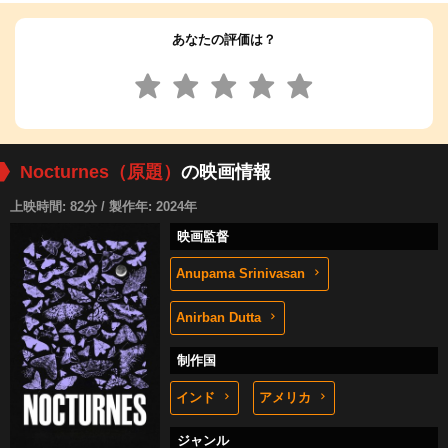
あなたの評価は？
Nocturnes（原題）
の映画情報
上映時間: 82分 / 製作年: 2024年
映画監督
Anupama Srinivasan
Anirban Dutta
制作国
インド
アメリカ
ジャンル