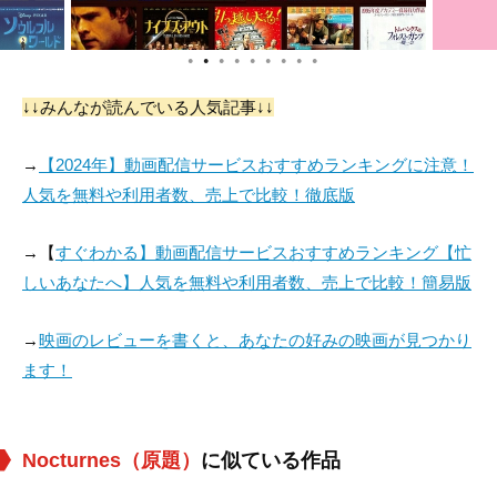
●
●
●
●
●
●
●
●
●
↓↓みんなが読んでいる人気記事↓↓
→
【2024年】動画配信サービスおすすめランキングに注意！
人気を無料や利用者数、売上で比較！徹底版
→【
すぐわかる】動画配信サービスおすすめランキング【忙
しいあなたへ】人気を無料や利用者数、売上で比較！簡易版
→
映画のレビューを書くと、あなたの好みの映画が見つかり
ます！
Nocturnes（原題）
に似ている作品