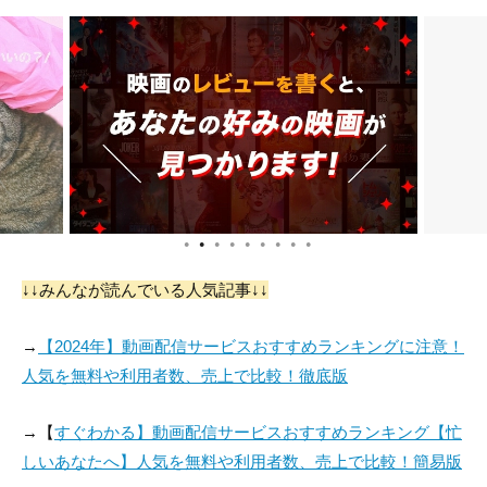
テリー・ムーア
Cyril Ring
Harry Strang
役：Carrie Dreiser
役：Loud Custome
役：Bartender
(uncredited)
r's Friend
●
●
●
●
●
●
●
●
●
フランク・ファーガ
ナン・ウィン
ソン
↓↓みんなが読んでいる人気記事↓↓
役：Loud Customer
役：Sally Elliott (voi
(uncredited)
ce) (uncredited)
→
【2024年】動画配信サービスおすすめランキングに注意！
人気を無料や利用者数、売上で比較！徹底版
→【
すぐわかる】動画配信サービスおすすめランキング【忙
しいあなたへ】人気を無料や利用者数、売上で比較！簡易版