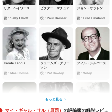
リタ・ヘイワース
ビクター・マチュア
ジョン・サットン
役：Sally Elliott
役：Paul Dresser
役：Fred Haviland
Carole Landis
ジェームズ・グリー
フィル・シルバース
ソン
役：Mae Collins
役：Pat Hawley
役：Wiley
もっと見る
マイ・ギャル・サル（原題）
の評論家の解説レビュ