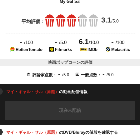
My Gal Sal
3.1
/5.0
平均評価：
-
-
6.1
-
/100
/5.0
/10.0
/100
RottenTomato
Filmarks
IMDb
Metacritic
映画ポップコーンの評価
-
-
評論家点数：
/5.0
一般点数：
/5.0
マイ・ギャル・サル（原題）
の動画配信情報
現在未配信
マイ・ギャル・サル（原題）
のDVD/Blurayの値段を確認する