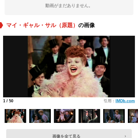
動画がまだありません。
マイ・ギャル・サル（原題）
の画像
1
/ 50
引用：
IMDb.com
画像を全て見る