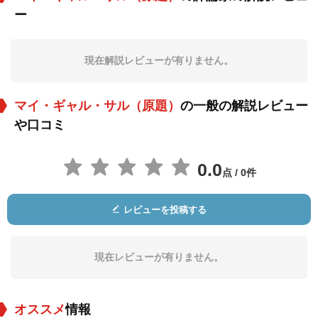
ー
ウォルター・キャト
モナ・マリス
Bess Flowers
レット
役：Col. Truckee
役：Countess Maria
役：Lady Dancing at
na Rossini
Party
現在解説レビューが有りません。
マイ・ギャル・サル（原題）
の一般の解説レビュー
や口コミ
0.0
点 / 0件
フランク・オース
ハーメス・パン
アイアン・アイズ・
コディ
役：McGuiness
役：Dancing Partner
役：Indian (uncredit
レビューを投稿する
ed)
現在レビューが有りません。
オススメ
情報