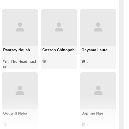
Ramsey Nouah
Cosson Chinopoh
Onyama Laura
役：The Headmast
役：
役：
er
Godwill Neba
Daphne Njie
役：
役：