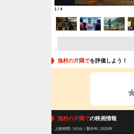
1
/ 4
漁村の片隅で
を評価しよう！
漁村の片隅で
の映画情報
上映時間: 143分 / 製作年: 2020年