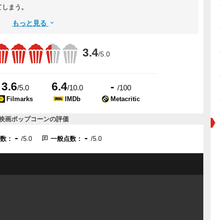
てしまう。
もっと見る
3.4
/5.0
3.6
6.4
-
/5.0
/10.0
/100
Filmarks
IMDb
Metacritic
映画ポップコーンの評価
-
-
点数：
/5.0
一般点数：
/5.0