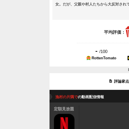
女。だが、父親や村人たちから大反対され
平均評価：
-
/100
RottenTomato
評論家
漁村の片隅で
の動画配信情報
定額見放題