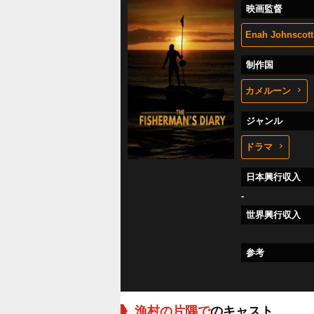
映画監督
Enah Johnscott
制作国
カメルーン
ジャンル
ドラマ
日本興行収入
-
世界興行収入
参考
漁村の片隅で
のキャスト