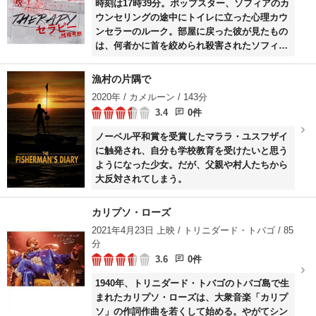
時刻は17時39分。ポップスター、ソフィアのカ
ウンセリングの途中にトイレに立った心理カウ
ンセラーのルーク。部屋に戻った彼が見たもの
は、何者かに首を絞められ殺害されたソフィア
の姿だった。犯人として逮捕されてしまうこと
を危惧したルークは、今日1日カウンセリング
漁村の片隅で
を施した患者たちとの言動を思い返し、自身の
2020年 / カメルーン / 143分
力で真犯人を見つけようと推理し始める。18歳
3.4
0件
のウソつき少女、貧相下劣な成功者の男、同性
愛者をひた隠しに生きてきた老女、人生に対し
ノーベル平和賞を受賞したマララ・ユスフザイ
て無気力な中年男。犯人はこの中にいるのか？
に触発され、自分も学校教育を受けたいと思う
心理カウンセラーが患者のセッションを分析し
ようになった少女。だが、父親や村人たちから
ながら、その可能性を探るサイコ・ミステリ
大反対されてしまう。
ー！
カリプソ・ローズ
2021年4月23日 上映 / トリニダード・トバゴ / 85
分
3.6
0件
1940年、トリニダード・トバゴのトバゴ島で生
まれたカリプソ・ローズは、大衆音楽「カリプ
ソ」の作詞作曲を若くして始める。やがてシン