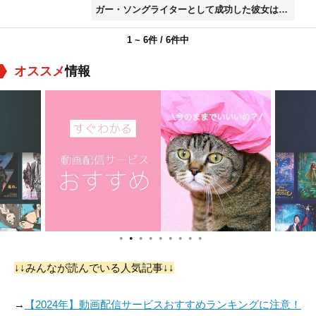
ガー・ソングライターとして成功した彼女は、
1960年代にはレゲエバンド、ボブ・マーリー&
ザ・ウェイラーズと全米ツアーで共演。2016年
1 ~ 6件 / 6件中
にはフランスのミュージシャン、マヌ・チャオ
が参加したアルバム「FAR FROM FAR」をリリ
オススメ
情報
ースするなど、年を重ねても精力的に活動を行
ってきた。
●
●
●
●
●
●
●
●
●
↓↓みんなが読んでいる人気記事↓↓
→
【2024年】動画配信サービスおすすめランキングに注意！