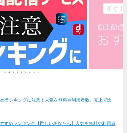
●
●
●
●
●
●
●
●
●
すすめランキングに注意！人気を無料や利用者数、売上で比
すすめランキング【忙しいあなたへ】人気を無料や利用者