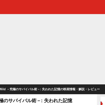
s. Wild －究極のサバイバル術－: 失われた記憶の映画情報・解説・レビュー
d －究極のサバイバル術－: 失われた記憶