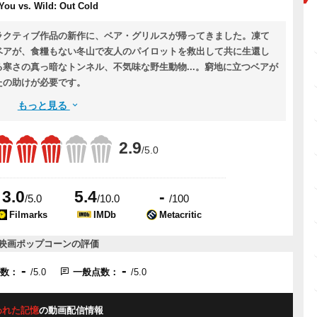
You vs. Wild: Out Cold
ラクティブ作品の新作に、ベア・グリルスが帰ってきました。凍て
ベアが、食糧もない冬山で友人のパイロットを救出して共に生還し
寒さの真っ暗なトンネル、不気味な野生動物...。窮地に立つベアが
たの助けが必要です。
もっと見る
2.9
/5.0
3.0
5.4
-
/5.0
/10.0
/100
Filmarks
IMDb
Metacritic
映画ポップコーンの評価
-
-
点数：
/5.0
一般点数：
/5.0
失われた記憶
の動画配信情報