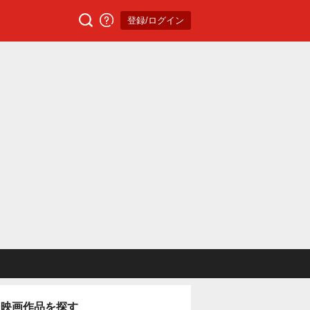
登録/ログイン
映画作品を探す