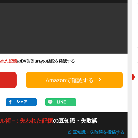
失われた記憶
のDVD/Blurayの値段を確認する
Amazonで確認する
イバル術－: 失われた記憶
の豆知識・失敗談
豆知識・失敗談を投稿する