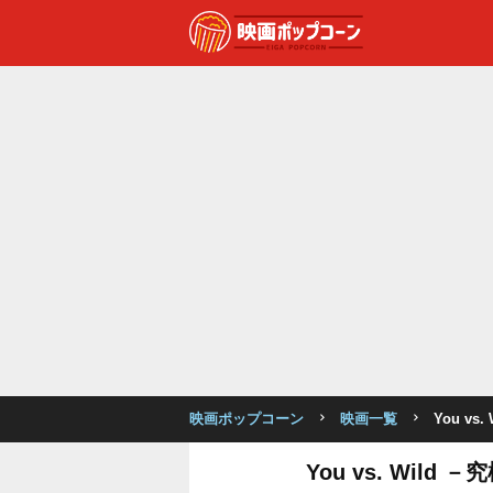
映画ポップコーン
映画一覧
You v
You vs. Wil