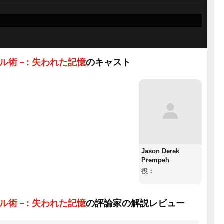
イバル術－: 失われた記憶
のキャスト
Jason Derek
Prempeh
役：
イバル術－: 失われた記憶
の評論家の解説レビュー