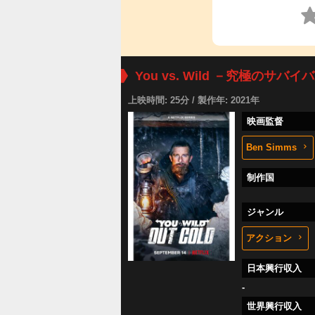
You vs. Wild －究極のサバ
上映時間: 25分 / 製作年: 2021年
映画監督
Ben Simms
制作国
ジャンル
アクション
日本興行収入
-
世界興行収入