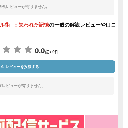
解説レビューが有りません。
イバル術－: 失われた記憶
の一般の解説レビューや口コ
0.0
点 / 0件
レビューを投稿する
在レビューが有りません。