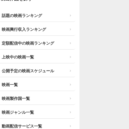
話題の映画ランキング
映画興行収入ランキング
定額配信中の映画ランキング
上映中の映画一覧
公開予定の映画スケジュール
映画一覧
映画製作国一覧
映画ジャンル一覧
動画配信サービス一覧