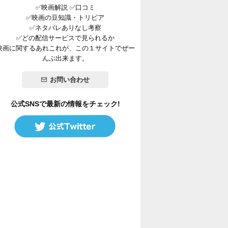
✅映画解説 ✅口コミ
✅映画の豆知識・トリビア
✅ネタバレありなし考察
✅どの配信サービスで見られるか
映画に関するあれこれが、この１サイトでぜー
んぶ出来ます。
お問い合わせ
公式SNSで最新の情報をチェック!