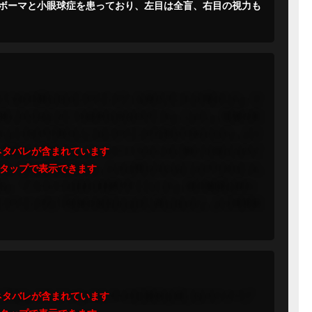
ボーマと小眼球症を患っており、左目は全盲、右目の視力も
くつかの異なるエンディング」も考えていたと明かした。そ
体に入り込むという結末も含まれていた。しかし、監督の友
たより壮大で恐ろしいエンディングは取りやめとなり、より
（映画の最後には、ハーレー・ウォレスに捧ぐと添えられて
で、それは突然訪れる。人々は受け入れることができないん
る。「ハーレーは22か23歳で亡くなった。彼の物語は終わ
ンディングは「従来の定石とは少し異なるけど、より現実味
プスは、アンディとパイパーの父親役を演じるスティーブ