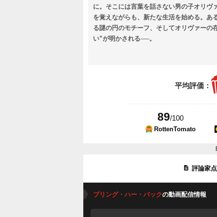
に。そこには言葉を話さない男の子オリヴ
を覚えながらも、新たな生活を始める。あ
る謎の円のモチーフ、そしてオリヴァーの存
い”が明かされる──。
平均評価：
89
/100
RottenTomato
評論家
ブリング・ハー・バック
の動画配信情報