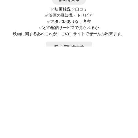
✅映画解説 ✅口コミ
✅映画の豆知識・トリビア
✅ネタバレありなし考察
✅どの配信サービスで見られるか
映画に関するあれこれが、この１サイトでぜーんぶ出来ます。
お問い合わせ
公式SNSで最新の情報をチェック!
登録/ログイン
映画ポップコーンって？
お問い合わせ