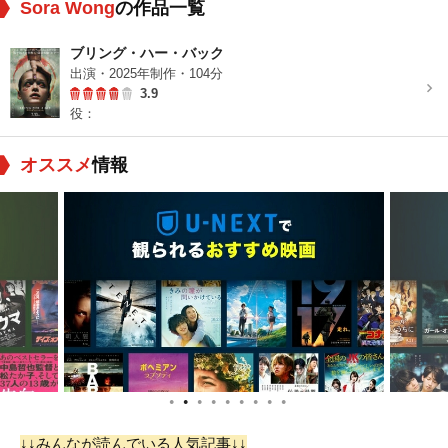
Sora Wong
の作品一覧
ブリング・ハー・バック
出演・2025年制作・104分
3.9
役：
オススメ
情報
●
●
●
●
●
●
●
●
●
↓↓みんなが読んでいる人気記事↓↓