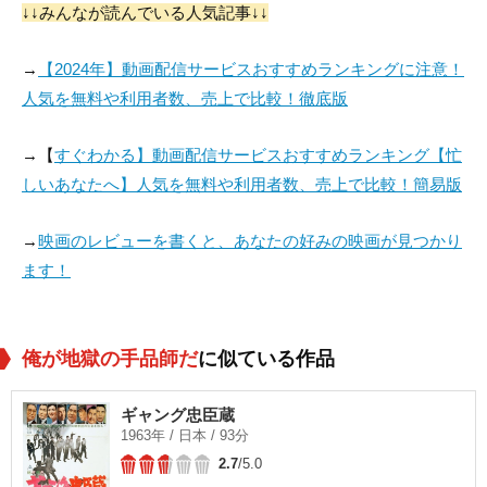
↓↓みんなが読んでいる人気記事↓↓
小宮光江
花沢徳衛
佐久間良子
→
【2024年】動画配信サービスおすすめランキングに注意！
役：
役：
役：
人気を無料や利用者数、売上で比較！徹底版
→【
すぐわかる】動画配信サービスおすすめランキング【忙
しいあなたへ】人気を無料や利用者数、売上で比較！簡易版
→
映画のレビューを書くと、あなたの好みの映画が見つかり
ます！
俺が地獄の手品師だ
に似ている作品
ギャング忠臣蔵
1963年 / 日本 / 93分
2.7
/5.0