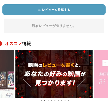
レビューを投稿する
柳永二郎
堀正夫
高倉健
役：
役：
役：
現在レビューが有りません。
オススメ
情報
江原真二郎
水木襄
山東昭子
役：
役：
役：
●
●
●
●
●
●
●
●
●