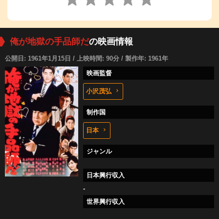
俺が地獄の手品師だ
の映画情報
公開日: 1961年1月15日 / 上映時間: 90分 / 製作年: 1961年
映画監督
小沢茂弘
制作国
日本
ジャンル
日本興行収入
-
世界興行収入