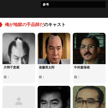
参考
俺が地獄の手品師だ
のキャスト
片岡千恵蔵
進藤英太郎
中村嘉葎雄
役：
役：
役：