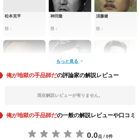
松本克平
神田隆
須藤健
役：
役：
役：
もっと見る
俺が地獄の手品師だ
の評論家の解説レビュー
山本麟一
宇佐美淳也
鶴田浩二
現在解説レビューが有りません。
役：
役：
役：
俺が地獄の手品師だ
の一般の解説レビューや口コミ
0.0
点 / 0件