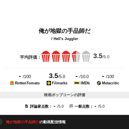
俺が地獄の手品師だ
/ Hell's Juggler
3.5
/5.0
平均評価：
-
3.5
-
-
/100
/5.0
/10.0
/100
RottenTomato
Filmarks
IMDb
Metacritic
映画ポップコーンの評価
-
-
評論家点数：
/5.0
一般点数：
/5.0
俺が地獄の手品師だ
の動画配信情報