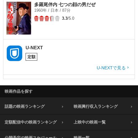
多羅尾伴内 七つの顔の男だぜ
1960年 / 日本 / 87分
3.3
/5.0
U-NEXT
定額
U-NEXTで見る
映画作品を探す
話題の映画ランキング
映画興行収入ランキング
定額配信中の映画ランキング
上映中の映画一覧
公開予定の映画スケジュール
映画一覧