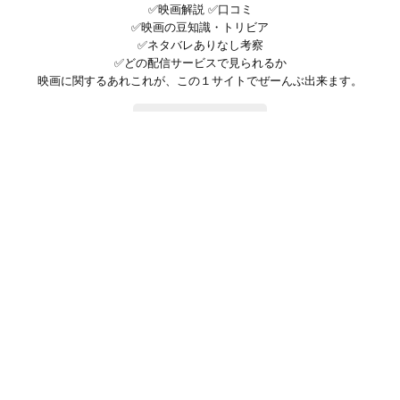
✅映画解説 ✅口コミ
✅映画の豆知識・トリビア
✅ネタバレありなし考察
✅どの配信サービスで見られるか
映画に関するあれこれが、この１サイトでぜーんぶ出来ます。
お問い合わせ
公式SNSで最新の情報をチェック!
登録/ログイン
映画ポップコーンって？
お問い合わせ