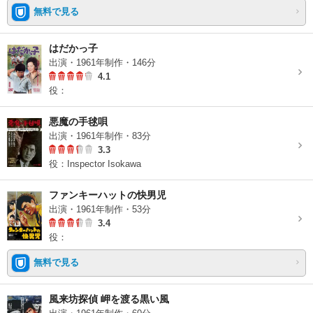
無料で見る
はだかっ子
出演・1961年制作・146分
4.1
役：
悪魔の手毬唄
出演・1961年制作・83分
3.3
役：Inspector Isokawa
ファンキーハットの快男児
出演・1961年制作・53分
3.4
役：
無料で見る
風来坊探偵 岬を渡る黒い風