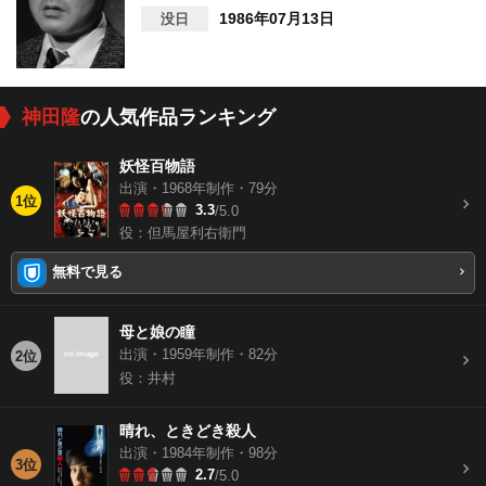
1986年07月13日
没日
神田隆
の人気作品ランキング
妖怪百物語
出演・1968年制作・79分
1位
3.3
/5.0
役：但馬屋利右衛門
無料で見る
母と娘の瞳
出演・1959年制作・82分
2位
役：井村
晴れ、ときどき殺人
出演・1984年制作・98分
3位
2.7
/5.0