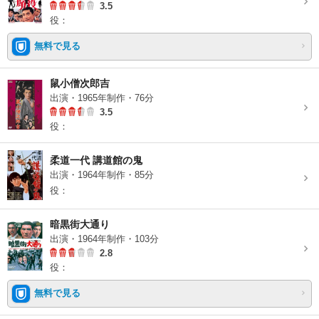
3.5
役：
無料で見る
鼠小僧次郎吉
出演・1965年制作・76分
3.5
役：
柔道一代 講道館の鬼
出演・1964年制作・85分
役：
暗黒街大通り
出演・1964年制作・103分
2.8
役：
無料で見る