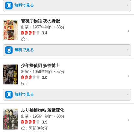
無料で見る
警視庁物語 夜の野獣
出演・1957年制作・83分
3.4
役：
無料で見る
少年探偵団 妖怪博士
出演・1956年制作・57分
3.0
役：
無料で見る
ふり袖捕物帖 若衆変化
出演・1956年制作・88分
3.9
役：阿部伊勢守