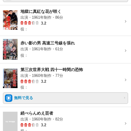
地獄に真紅な花が咲く
出演・1961年制作・86分
3.2
役：
赤い影の男 高速三号線を張れ
出演・1961年制作・61分
役：
第三次世界大戦 四十一時間の恐怖
出演・1960年制作・77分
3.2
役：
無料で見る
続べらんめえ芸者
出演・1960年制作・82分
3.2
役：