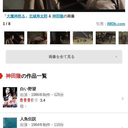
「
大魔神怒る
」
北城寿太郎
&
神田隆
の画像
1
/ 8
引用：
IMDb.com
画像を全て見る
神田隆
の作品一覧
白い野望
出演・1986年制作・125分
3.4
役：
人魚伝説
出演・1984年制作・110分