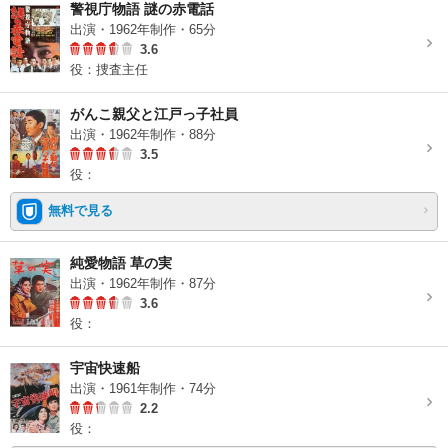
警視庁物語 謎の赤電話
出演・1962年制作・65分
3.6
役：捜査主任
がんこ親父と江戸っ子社員
出演・1962年制作・88分
3.5
役：
無料で見る
純愛物語 草の実
出演・1962年制作・87分
3.6
役：
宇宙快速船
出演・1961年制作・74分
2.2
役：