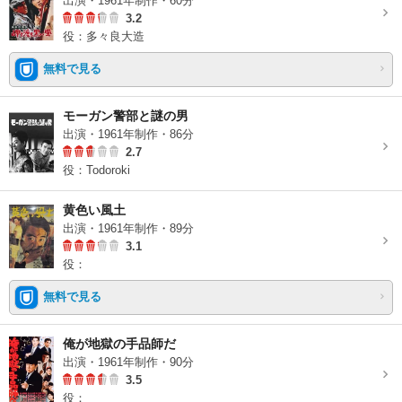
出演・1961年制作・60分
3.2
役：多々良大造
無料で見る
モーガン警部と謎の男
出演・1961年制作・86分
2.7
役：Todoroki
黄色い風土
出演・1961年制作・89分
3.1
役：
無料で見る
俺が地獄の手品師だ
出演・1961年制作・90分
3.5
役：