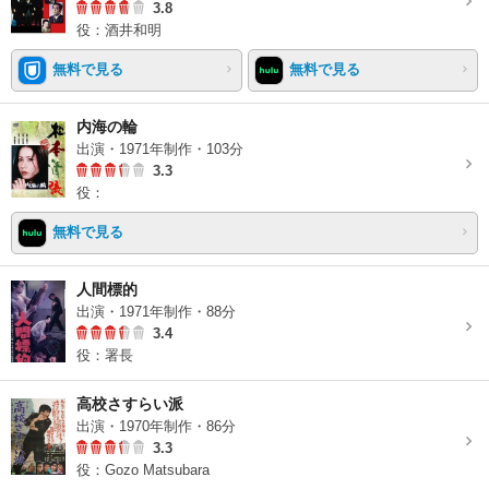
3.8
役：酒井和明
無料で見る
無料で見る
内海の輪
出演・1971年制作・103分
3.3
役：
無料で見る
人間標的
出演・1971年制作・88分
3.4
役：署長
高校さすらい派
出演・1970年制作・86分
3.3
役：Gozo Matsubara