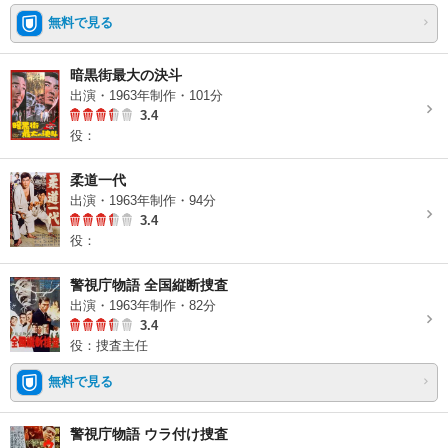
無料で見る
暗黒街最大の決斗
出演・1963年制作・101分
3.4
役：
柔道一代
出演・1963年制作・94分
3.4
役：
警視庁物語 全国縦断捜査
出演・1963年制作・82分
3.4
役：捜査主任
無料で見る
警視庁物語 ウラ付け捜査