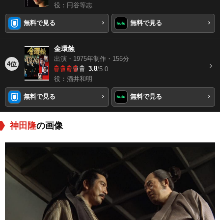
役：円谷等志
無料で見る
無料で見る
金環蝕
出演・1975年制作・155分
4位
3.8
/5.0
役：酒井和明
無料で見る
無料で見る
神田隆
の画像