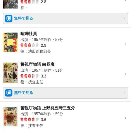
2.8
役：
無料で見る
喧嘩社員
出演・1957年制作・57分
2.9
役：池田総務部長
警視庁物語 白昼魔
出演・1957年制作・51分
3.3
役：捜査主任
無料で見る
警視庁物語 上野発五時三五分
出演・1957年制作・59分
3.6
役：捜査主任