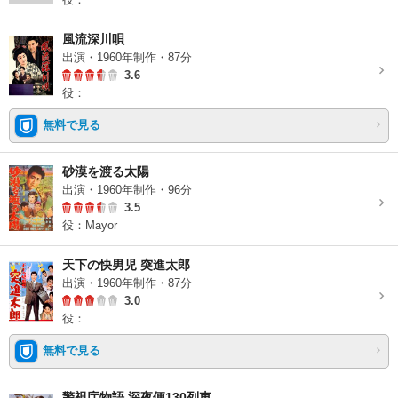
風流深川唄
出演・1960年制作・87分
3.6
役：
無料で見る
砂漠を渡る太陽
出演・1960年制作・96分
3.5
役：Mayor
天下の快男児 突進太郎
出演・1960年制作・87分
3.0
役：
無料で見る
警視庁物語 深夜便130列車