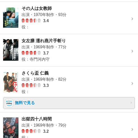
その人は女教師
出演・1970年制作・93分
3.4
役：
女左膳 濡れ燕片手斬り
出演・1969年制作・77分
3.7
役：寺門河内守
さくら盃 仁義
出演・1969年制作・82分
3.3
役：
無料で見る
出獄四十八時間
出演・1969年制作・79分
3.2
役：