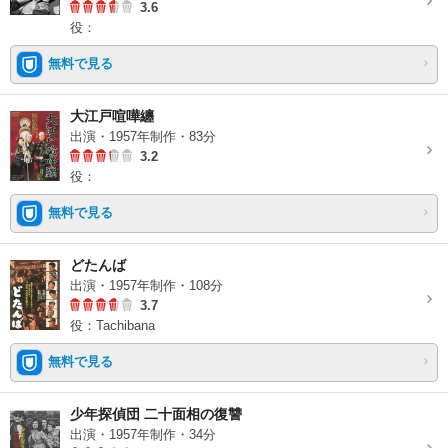
3.6
役：
無料で見る
大江戸喧嘩纏
出演・1957年制作・83分
3.2
役：
無料で見る
どたんば
出演・1957年制作・108分
3.7
役：Tachibana
無料で見る
少年探偵団 二十面相の復讐
出演・1957年制作・34分