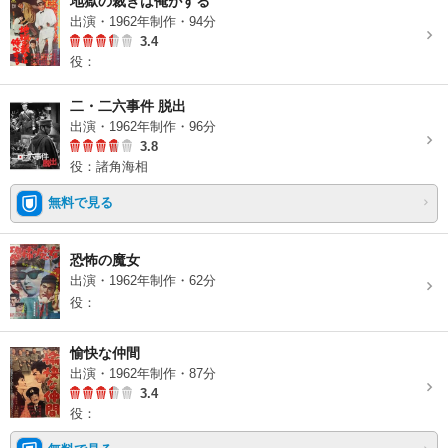
地獄の裁きは俺がする
出演・1962年制作・94分
3.4
役：
二・二六事件 脱出
出演・1962年制作・96分
3.8
役：諸角海相
無料で見る
恐怖の魔女
出演・1962年制作・62分
役：
愉快な仲間
出演・1962年制作・87分
3.4
役：