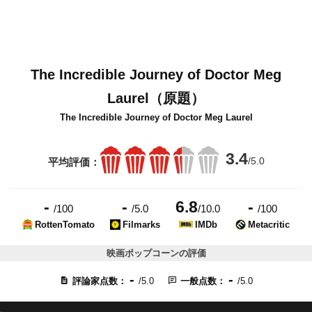
The Incredible Journey of Doctor Meg
Laurel（原題）
The Incredible Journey of Doctor Meg Laurel
3.4
/5.0
平均評価：
-
-
6.8
-
/100
/5.0
/10.0
/100
RottenTomato
Filmarks
IMDb
Metacritic
映画ポップコーンの評価
-
-
評論家点数：
/5.0
一般点数：
/5.0