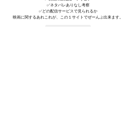
✅ネタバレありなし考察
✅どの配信サービスで見られるか
映画に関するあれこれが、この１サイトでぜーんぶ出来ます。
お問い合わせ
公式SNSで最新の情報をチェック!
登録/ログイン
映画ポップコーンって？
お問い合わせ
プライバシーポリシー
利用規約
サイトマップ