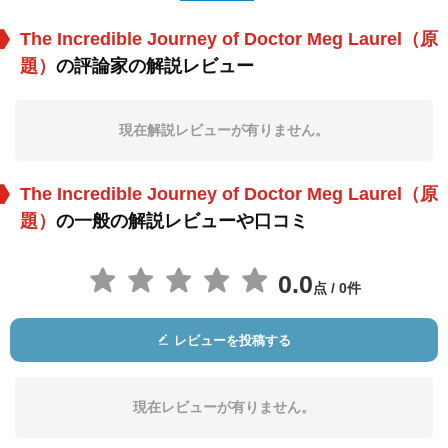
The Incredible Journey of Doctor Meg Laurel（原
題）
の評論家の解説レビュー
John Reilly
チャールズ・タイナ
ジェームズ・ウッズ
ー
役：Thom Laurel
役：Doug Slocomb
役：Sin Eater
現在解説レビューが有りません。
The Incredible Journey of Doctor Meg Laurel（原
題）
の一般の解説レビューや口コミ
0.0
点 / 0件
Woodrow Parfrey
Peggy Walton-
キャス・スーシー
Walker
役：Messerschmidt
役：Mrs. Slocomb
役：Becca
レビューを投稿する
現在レビューが有りません。