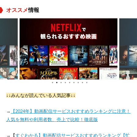
オススメ
情報
トレイシー・ゴール
Cherilyn Parsons
Tom Spratley
ド
役：Laurie Mae Moo
役：Sophie Pride
役：The Dentist
n
●
●
●
●
●
●
●
●
●
Gary Graham
Ray Young
グロリア・スチュア
ート
↓↓みんなが読んでいる人気記事↓↓
役：Jacob Barth
役：Joel
役：Rose Hooper
→
【2024年】動画配信サービスおすすめランキングに注意！
人気を無料や利用者数、売上で比較！徹底版
→【
すぐわかる】動画配信サービスおすすめランキング【忙