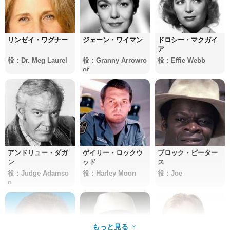
リンゼイ・ワグナー
ジェーン・ワイマン
ドロシー・マクガイ
ア
役：Dr. Meg Laurel
役：Granny Arrowro
役：Effie Webb
ot
アンドリュー・ダガ
ゲイリー・ロックウ
ブロック・ピーター
ン
ッド
ス
役：Judge Adamso
役：Harley Moon
役：Joe
n
もっと見る