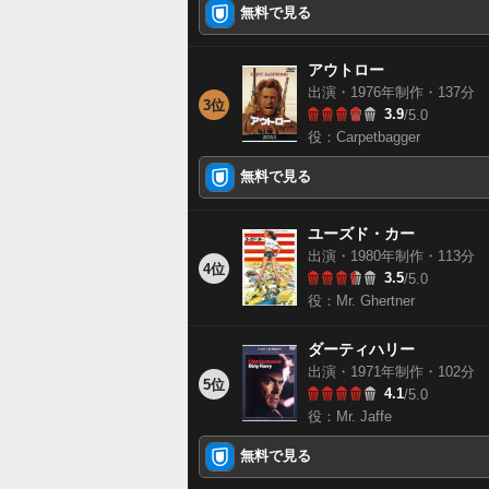
無料で見る
アウトロー
出演・1976年制作・137分
3位
3.9
/5.0
役：Carpetbagger
無料で見る
ユーズド・カー
出演・1980年制作・113分
4位
3.5
/5.0
役：Mr. Ghertner
ダーティハリー
出演・1971年制作・102分
5位
4.1
/5.0
役：Mr. Jaffe
無料で見る