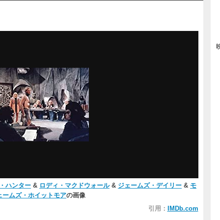
・ハンター
&
ロディ・マクドウォール
&
ジェームズ・デイリー
&
モ
ェームズ・ホイットモア
の画像
引用：
IMDb.com