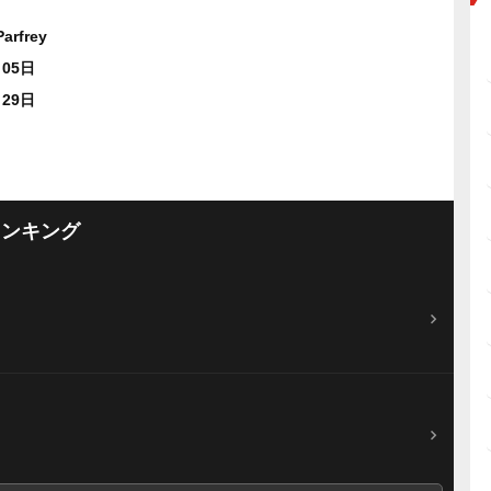
arfrey
月05日
月29日
ランキング