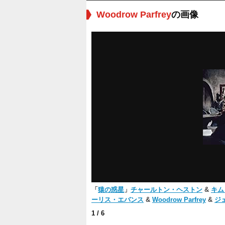
Woodrow Parfrey
の画像
「
猿の惑星
」
チャールトン・ヘストン
&
キム
ーリス・エバンス
&
Woodrow Parfrey
&
ジ
1
/ 6