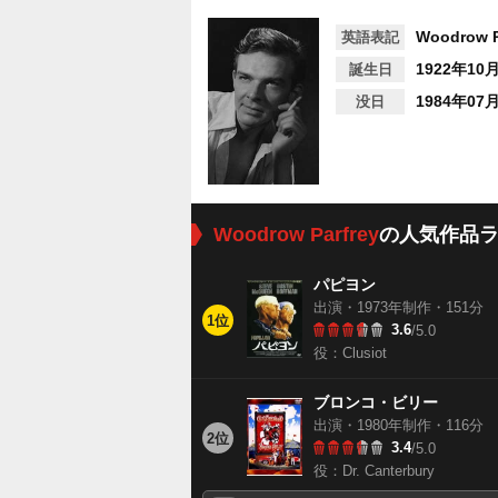
Woodrow P
英語表記
1922年10
誕生日
1984年07
没日
Woodrow Parfrey
の人気作品
パピヨン
出演・1973年制作・151分
1位
3.6
/5.0
役：Clusiot
ブロンコ・ビリー
出演・1980年制作・116分
2位
3.4
/5.0
役：Dr. Canterbury