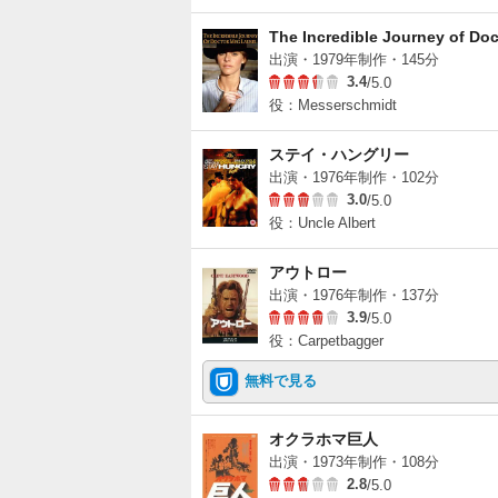
The Incredible Journey of 
出演・1979年制作・145分
3.4
/5.0
役：Messerschmidt
ステイ・ハングリー
出演・1976年制作・102分
3.0
/5.0
役：Uncle Albert
アウトロー
出演・1976年制作・137分
3.9
/5.0
役：Carpetbagger
無料で見る
オクラホマ巨人
出演・1973年制作・108分
2.8
/5.0