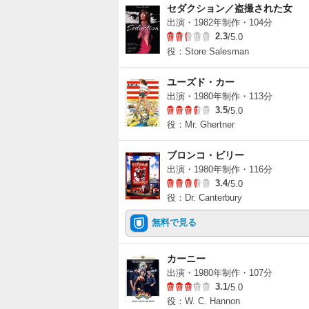
セダクション／盗撮された女
出演・1982年制作・104分
2.3
/5.0
役：Store Salesman
ユーズド・カー
出演・1980年制作・113分
3.5
/5.0
役：Mr. Ghertner
ブロンコ・ビリー
出演・1980年制作・116分
3.4
/5.0
役：Dr. Canterbury
無料で見る
カーニー
出演・1980年制作・107分
3.1
/5.0
役：W. C. Hannon