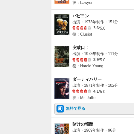
役：Lawyer
パピヨン
出演・1973年制作・151分
3.6
/5.0
役：Clusiot
突破口！
出演・1973年制作・111分
3.9
/5.0
役：Harold Young
ダーティハリー
出演・1971年制作・102分
4.1
/5.0
役：Mr. Jaffe
無料で見る
賭けの報酬
出演・1969年制作・96分