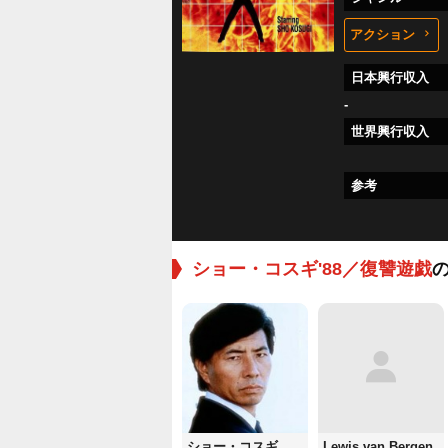
アクション
日本興行収入
-
世界興行収入
参考
ショー・コスギ'88／復讐遊戯
ショー・コスギ
Lewis van Bergen