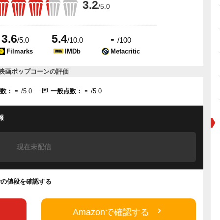
3.2
/5.0
3.6
5.4
-
/5.0
/10.0
/100
Filmarks
IMDb
Metacritic
映画ポップコーンの評価
-
-
点数：
/5.0
一般点数：
/5.0
報
現在未配信
rayの値段を確認する
Amazonで確認する