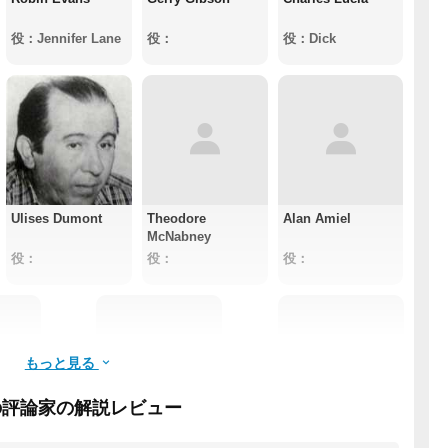
役：Jennifer Lane
役：
役：Dick
Ulises Dumont
Theodore
Alan Amiel
McNabney
役：
役：
役：
もっと見る
の評論家の解説レビュー
on
Alejo Apsega
Hugo Halbrich