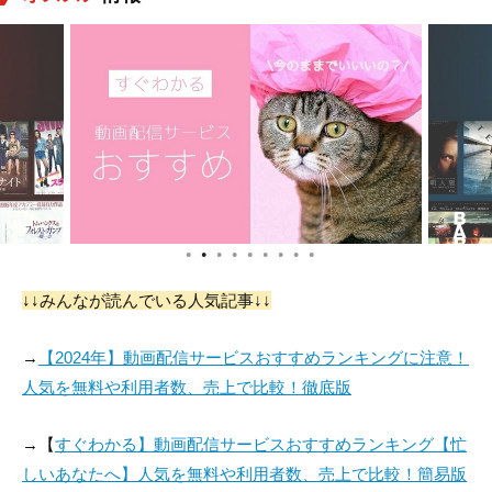
●
●
●
●
●
●
●
●
●
↓↓みんなが読んでいる人気記事↓↓
→
【2024年】動画配信サービスおすすめランキングに注意！
人気を無料や利用者数、売上で比較！徹底版
→【
すぐわかる】動画配信サービスおすすめランキング【忙
しいあなたへ】人気を無料や利用者数、売上で比較！簡易版