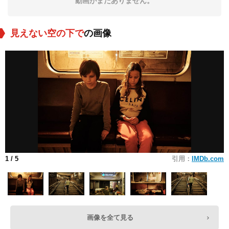
動画がまだありません。
見えない空の下で
の画像
1
/ 5
引用：
IMDb.com
画像を全て見る