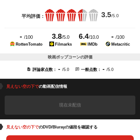
3.5
/5.0
平均評価：
-
3.8
6.4
-
/100
/5.0
/10.0
/100
RottenTomato
Filmarks
IMDb
Metacritic
映画ポップコーンの評価
-
-
評論家点数：
/5.0
一般点数：
/5.0
見えない空の下で
の動画配信情報
現在未配信
見えない空の下で
のDVD/Blurayの値段を確認する