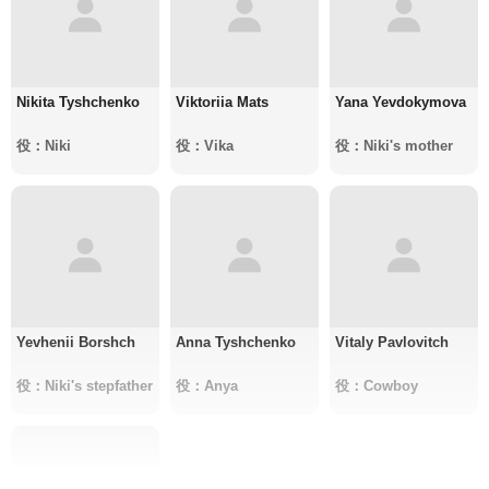
Nikita Tyshchenko
Viktoriia Mats
Yana Yevdokymova
役：Niki
役：Vika
役：Niki's mother
Yevhenii Borshch
Anna Tyshchenko
Vitaly Pavlovitch
役：Niki's stepfather
役：Anya
役：Cowboy