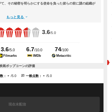
がて、その秘密を明らかにする使命を負った彼らの前に謎の組織が
もっと見る
3.6
/5.0
3.6
6.7
74
/5.0
/10.0
/100
Filmarks
IMDb
Metacritic
映画ポップコーンの評価
-
-
点数：
/5.0
一般点数：
/5.0
現在未配信