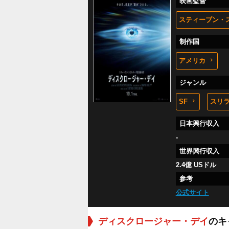
映画監督
スティーブン・
制作国
アメリカ
ジャンル
SF
スリ
日本興行収入
-
世界興行収入
2.4億 USドル
参考
公式サイト
ディスクロージャー・デイ
のキ