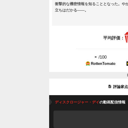
衝撃的な機密情報を知ることとなった。や
立ちはだかる――。
平均評価：
-
/100
RottenTomato
評論家
ディスクロージャー・デイ
の動画配信情報