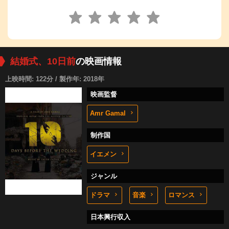
結婚式、10日前
の映画情報
上映時間: 122分 / 製作年: 2018年
映画監督
Amr Gamal
制作国
イエメン
ジャンル
ドラマ
音楽
ロマンス
日本興行収入