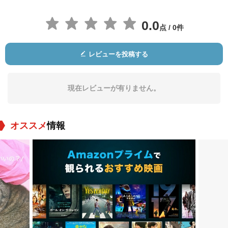
0.0
点 / 0件
レビューを投稿する
Akram Mukhtar
Qassem Omar
Qassem Rashad
役：
役：
役：
現在レビューが有りません。
オススメ
情報
Sally Hamada
Khaled Hamdan
Mohamed Nagy
Break
役：
役：
役：