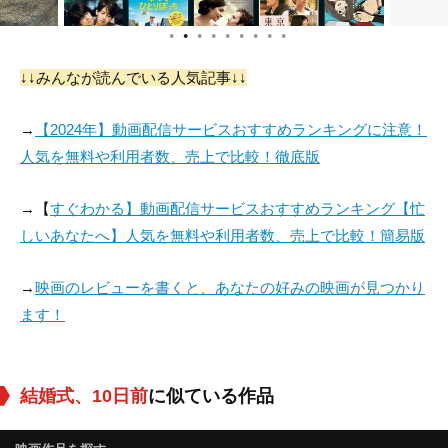
●
●
●
●
●
●
●
●
●
↓↓みんなが読んでいる人気記事↓↓
Bakkar Saleh
Huda Ramzi
Saqr Aqlan
→
【2024年】動画配信サービスおすすめランキングに注意！
役：
役：
役：
人気を無料や利用者数、売上で比較！徹底版
→【
すぐわかる】動画配信サービスおすすめランキング【忙
しいあなたへ】人気を無料や利用者数、売上で比較！簡易版
→
映画のレビューを書くと、あなたの好みの映画が見つかり
ます！
結婚式、10日前
に似ている作品