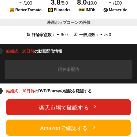
-
3.8
8.0
-
/100
/5.0
/10.0
/100
RottenTomato
Filmarks
IMDb
Metacritic
映画ポップコーンの評価
-
-
評論家点数：
/5.0
一般点数：
/5.0
結婚式、10日前
の動画配信情報
現在未配信
結婚式、10日前
のDVD/Blurayの値段を確認する
楽天市場で確認する
Amazonで確認する