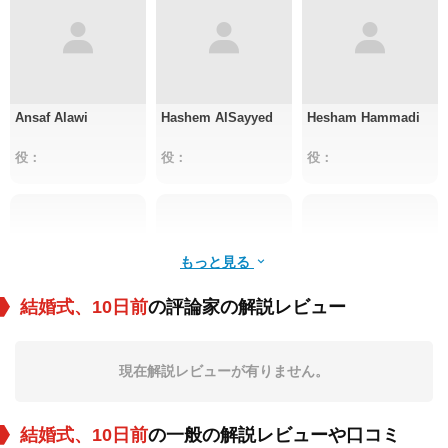
Ansaf Alawi
Hashem AlSayyed
Hesham Hammadi
役：
役：
役：
もっと見る
結婚式、10日前
の評論家の解説レビュー
Huda Hassan
Ahmed Abdullah
Amal Ismaeel
Hussain
現在解説レビューが有りません。
役：
役：
役：
結婚式、10日前
の一般の解説レビューや口コミ