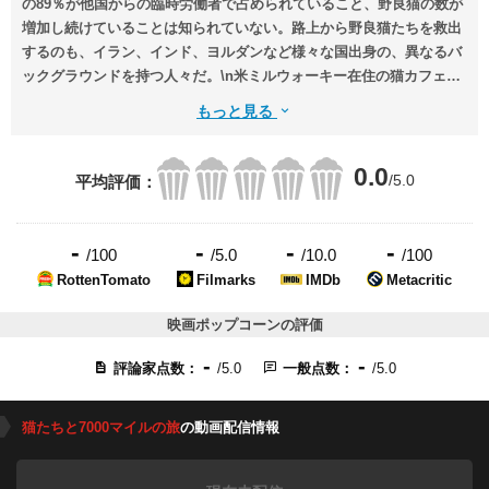
の89％が他国からの臨時労働者で占められていること、野良猫の数が
増加し続けていることは知られていない。路上から野良猫たちを救出
するのも、イラン、インド、ヨルダンなど様々な国出身の、異なるバ
ックグラウンドを持つ人々だ。\n米ミルウォーキー在住の猫カフェ経
営者ケイティは、25匹の野良猫をカタールから米国へ移送し、新しい
もっと見る
家族を見つけるため、ドーハを訪れる。4日間という限られた時間し
かないケイティを待っていたのは、パキスタン出身のウマイルら同志
0.0
たちとの出会い、そして野良猫たちを移送するにあたっての意義深く
/5.0
平均評価：
も難しい決断の連続だった―。
-
-
-
-
/100
/5.0
/10.0
/100
RottenTomato
Filmarks
IMDb
Metacritic
映画ポップコーンの評価
-
-
評論家点数：
/5.0
一般点数：
/5.0
猫たちと7000マイルの旅
の動画配信情報