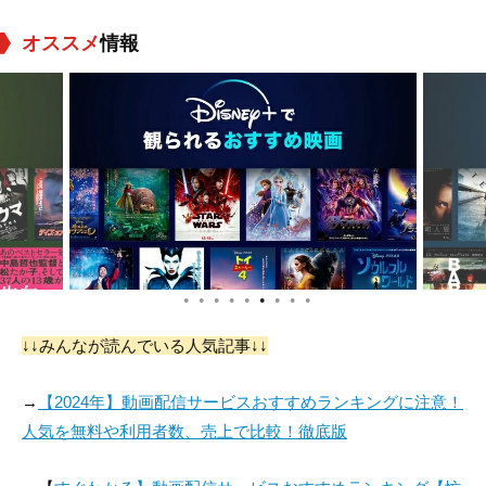
オススメ
情報
●
●
●
●
●
●
●
●
●
↓↓みんなが読んでいる人気記事↓↓
→
【2024年】動画配信サービスおすすめランキングに注意！
人気を無料や利用者数、売上で比較！徹底版