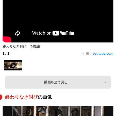
終わりなき叫び 予告編
1
/ 1
引用：
youtube.com
動画を全て見る
終わりなき叫び
の画像