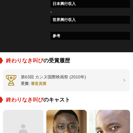
日本興行収入
-
世界興行収入
参考
終わりなき叫び
の受賞履歴
第63回 カンヌ国際映画祭 (2010年)
受賞:
審査員賞
終わりなき叫び
のキャスト