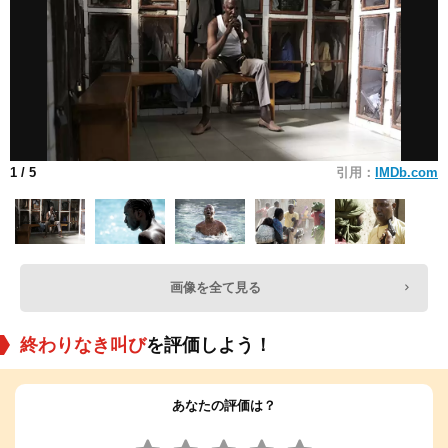
1
/ 5
引用：
IMDb.com
画像を全て見る
終わりなき叫び
を評価しよう！
あなたの評価は？