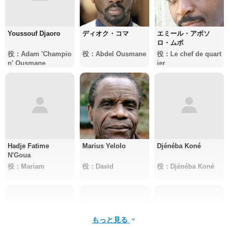
Youssouf Djaoro
ディオク・コマ
エミール・アボソ
ロ・ムボ
役：Adam 'Champio
役：Abdel Ousmane
役：Le chef de quart
n' Ousmane
ier
Hadje Fatime
Marius Yelolo
Djénéba Koné
N'Goua
役：Mariam
役：David
役：Djénéba Koné
もっと見る