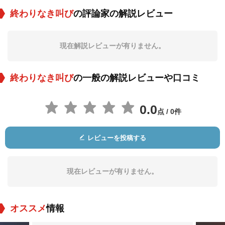
終わりなき叫び
の評論家の解説レビュー
Heling Li
Rémadji Adèle
John Mbaiedoum
Ngaradoumbaye
現在解説レビューが有りません。
役：Mme Wang
役：Souad
役：Etienne
終わりなき叫び
の一般の解説レビューや口コミ
0.0
点 / 0件
レビューを投稿する
Sylvain
Abdou Boukar
Fatimé Nguenabaye
Mbaikoubou
役：Le nouveau cui
役：Le maître d'hôte
役：La voisine
sinier
l
現在レビューが有りません。
オススメ
情報