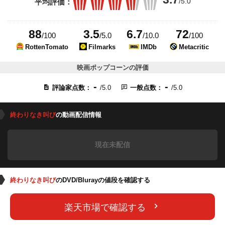
/5.0
平均評価：
88
3.5
6.7
72
/100
/5.0
/10.0
/100
RottenTomato
Filmarks
IMDb
Metacritic
映画ポップコーンの評価
-
-
評論家点数：
/5.0
一般点数：
/5.0
終わりなき叫び
の動画配信情報
現在未配信
終わりなき叫び
のDVD/Blurayの値段を確認する
楽天市場で確認する