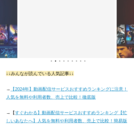
Gérard Ganda
Mahamat Choukou
Tourgoudi Oumar
Mayoumbila
役：Le sous-officier
役：Soldat barrage
役：Soldat barrage
1
2
●
●
●
●
●
●
●
●
●
↓↓みんなが読んでいる人気記事↓↓
Hadre Dounia
Hilaire Ndolassem
→
【2024年】動画配信サービスおすすめランキングに注意！
役：Jeune soldat bl
役：Radio Speaker
人気を無料や利用者数、売上で比較！徹底版
essé
(voice)
→【
すぐわかる】動画配信サービスおすすめランキング【忙
しいあなたへ】人気を無料や利用者数、売上で比較！簡易版