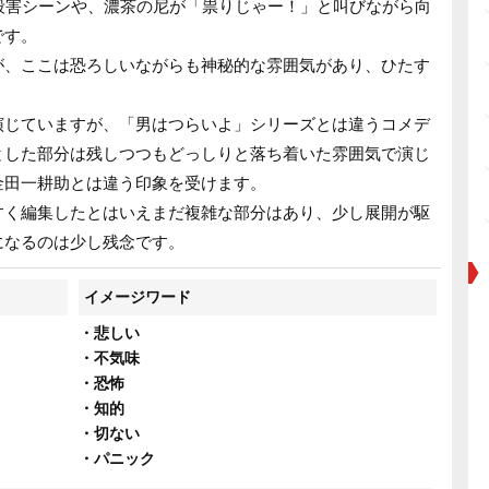
殺害シーンや、濃茶の尼が「祟りじゃー！」と叫びながら向
です。
が、ここは恐ろしいながらも神秘的な雰囲気があり、ひたす
演じていますが、「男はつらいよ」シリーズとは違うコメデ
とした部分は残しつつもどっしりと落ち着いた雰囲気で演じ
金田一耕助とは違う印象を受けます。
すく編集したとはいえまだ複雑な部分はあり、少し展開が駆
になるのは少し残念です。
イメージワード
・悲しい
・不気味
・恐怖
・知的
・切ない
・パニック