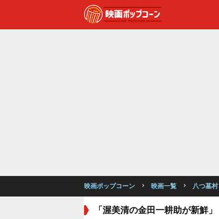
映画ポップコーン
映画一覧
八つ墓村
「渥美清の金田一耕助が新鮮」 八