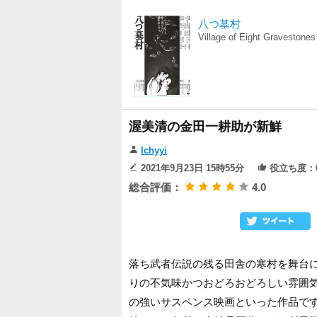
八つ墓村
Village of Eight Gravestones
渥美清の金田一耕助が新鮮
Ichyyi
2021年9月23日 15時55分
役立ち度：
総合評価：
4.0
落ち武者伝説の残る田舎の寒村を舞台
りの不気味かつおどろおどろしい雰囲
の強いサスペンス映画といった作品で