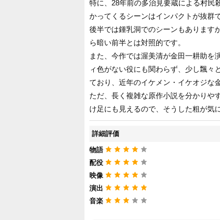
特に、28年前の多治見要蔵による村民
かってくるシーンはインパクトが抜群
後半では鍾乳洞でのシーンもあります
ら暗い前半とは対照的です。
また、今作では渥美清が金田一耕助を
ィ色がない役にも関わらず、少し飄々
ており、近年のイケメン・イケオジな
ただ、長く複雑な原作小説を分かりや
け足にも見えるので、そうした粗が気
詳細評価
物語
配役
映像
演出
音楽